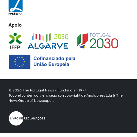
Apoio
© 2026 The Portugal News - Fundado en 1977
Todo el contenido y el diseqo son copyright de Anglopress Lda & The
News Group of Newspapers