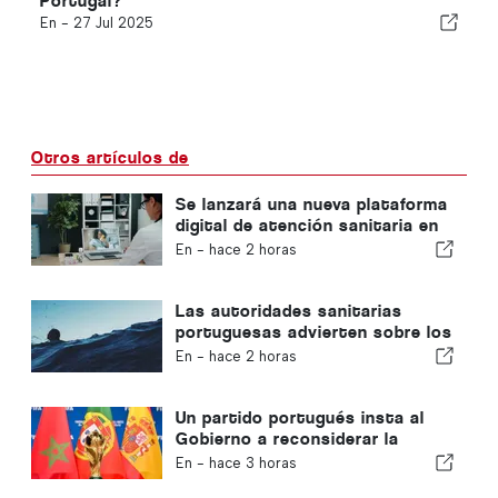
Portugal?
En -
27 Jul 2025
Otros artículos de
Se lanzará una nueva plataforma
digital de atención sanitaria en
Portugal
En -
hace 2 horas
Las autoridades sanitarias
portuguesas advierten sobre los
peligros del ahogamiento
En -
hace 2 horas
Un partido portugués insta al
Gobierno a reconsiderar la
candidatura de Marruecos para
En -
hace 3 horas
albergar el Mundial de 2030