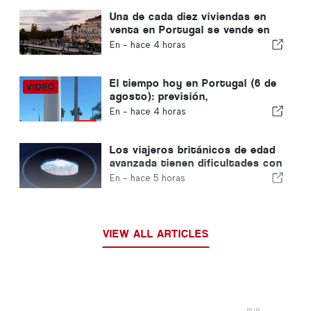
debido a la crisis de Ceuta
Una de cada diez viviendas en
venta en Portugal se vende en
menos de una semana
En -
hace 4 horas
El tiempo hoy en Portugal (6 de
agosto): previsión,
temperaturas y qué se puede
En -
hace 4 horas
esperar
Los viajeros británicos de edad
avanzada tienen dificultades con
los nuevos controles de huellas
En -
hace 5 horas
dactilares de la Unión Europea
VIEW ALL ARTICLES