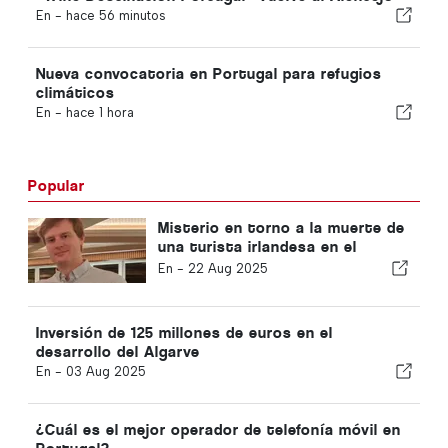
En -
hace 56 minutos
Nueva convocatoria en Portugal para refugios
climáticos
En -
hace 1 hora
Popular
Misterio en torno a la muerte de
una turista irlandesa en el
Algarve
En -
22 Aug 2025
Inversión de 125 millones de euros en el
desarrollo del Algarve
En -
03 Aug 2025
¿Cuál es el mejor operador de telefonía móvil en