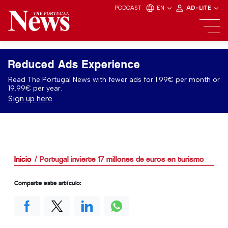
PODCAST
EN
AD-LITE
Reduced Ads Experience
Read The Portugal News with fewer ads for 1.99€ per month or
19.99€ per year.
Sign up here
Inicio
Portugal invierte 17 millones de euros en turismo
Comparte este artículo: