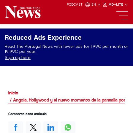
PODCAST
EN
AD-LITE
Reduced Ads Experience
Read The Portugal News with fewer ads for 1.99€ per month or
19.99€ per year.
Sign up here
Inicio
Angola, Hollywood y el nuevo momento de la pantalla portu
Comparte este artículo: