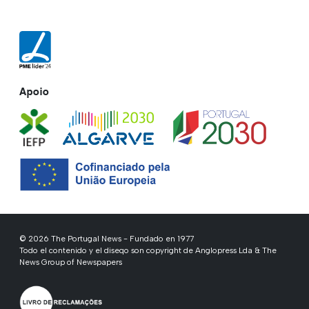
Apoio
© 2026 The Portugal News - Fundado en 1977
Todo el contenido y el diseqo son copyright de Anglopress Lda & The
News Group of Newspapers