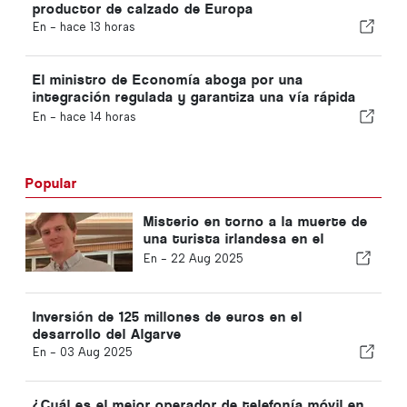
productor de calzado de Europa
En -
hace 13 horas
El ministro de Economía aboga por una
integración regulada y garantiza una vía rápida
para los inmigrantes
En -
hace 14 horas
Popular
Misterio en torno a la muerte de
una turista irlandesa en el
Algarve
En -
22 Aug 2025
Inversión de 125 millones de euros en el
desarrollo del Algarve
En -
03 Aug 2025
¿Cuál es el mejor operador de telefonía móvil en