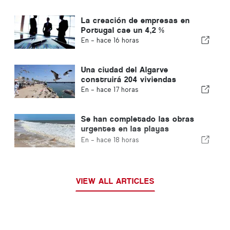
La creación de empresas en
Portugal cae un 4,2 %
En -
hace 16 horas
Una ciudad del Algarve
construirá 204 viviendas
En -
hace 17 horas
Se han completado las obras
urgentes en las playas
portuguesas
En -
hace 18 horas
VIEW ALL ARTICLES