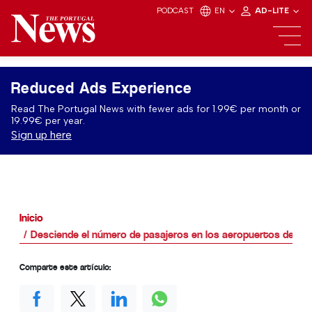
PODCAST
EN
AD-LITE
Reduced Ads Experience
Read The Portugal News with fewer ads for 1.99€ per month or
19.99€ per year.
Sign up here
Inicio
Desciende el número de pasajeros en los aeropuertos de las
Comparte este artículo: