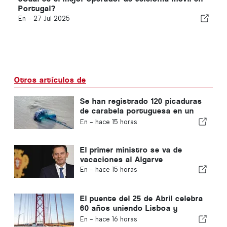
Portugal?
En -
27 Jul 2025
Otros artículos de
Se han registrado 120 picaduras
de carabela portuguesa en un
solo día
En -
hace 15 horas
El primer ministro se va de
vacaciones al Algarve
En -
hace 15 horas
El puente del 25 de Abril celebra
60 años uniendo Lisboa y
Almada
En -
hace 16 horas