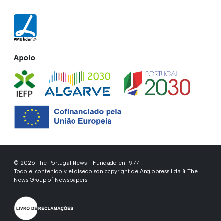
Apoio
© 2026 The Portugal News - Fundado en 1977
Todo el contenido y el diseqo son copyright de Anglopress Lda & The
News Group of Newspapers