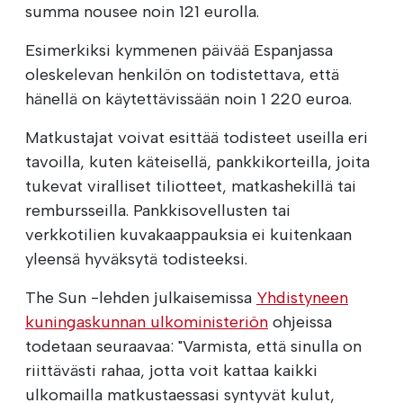
summa nousee noin 121 eurolla.
Esimerkiksi kymmenen päivää Espanjassa
oleskelevan henkilön on todistettava, että
hänellä on käytettävissään noin 1 220 euroa.
Matkustajat voivat esittää todisteet useilla eri
tavoilla, kuten käteisellä, pankkikorteilla, joita
tukevat viralliset tiliotteet, matkashekillä tai
rembursseilla. Pankkisovellusten tai
verkkotilien kuvakaappauksia ei kuitenkaan
yleensä hyväksytä todisteeksi.
The Sun -lehden julkaisemissa
Yhdistyneen
kuningaskunnan ulkoministeriön
ohjeissa
todetaan seuraavaa: "Varmista, että sinulla on
riittävästi rahaa, jotta voit kattaa kaikki
ulkomailla matkustaessasi syntyvät kulut,