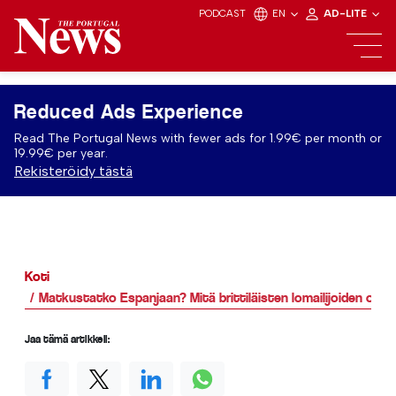
PODCAST
EN
AD-LITE
Reduced Ads Experience
Read The Portugal News with fewer ads for 1.99€ per month or
19.99€ per year.
Rekisteröidy tästä
Koti
Matkustatko Espanjaan? Mitä brittiläisten lomailijoiden on t
Jaa tämä artikkeli: