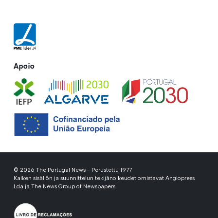
Apoio
© 2026 The Portugal News - Perustettu 1977
Kaiken sisällön ja suunnittelun tekijänoikeudet omistavat Anglopress
Lda ja The News Group of Newspapers