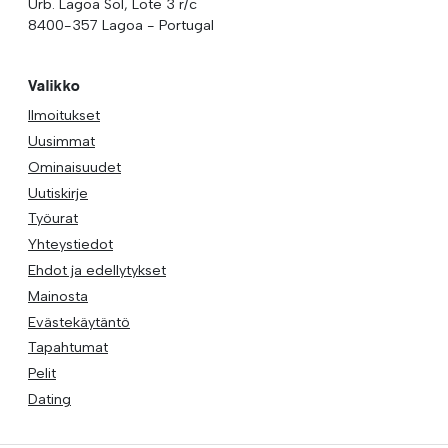
Urb. Lagoa Sol, Lote 3 r/c
8400-357 Lagoa - Portugal
Valikko
Ilmoitukset
Uusimmat
Ominaisuudet
Uutiskirje
Työurat
Yhteystiedot
Ehdot ja edellytykset
Mainosta
Evästekäytäntö
Tapahtumat
Pelit
Dating