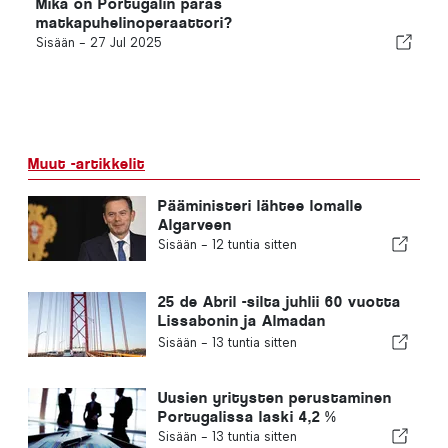
Mikä on Portugalin paras
matkapuhelinoperaattori?
Sisään -
27 Jul 2025
Muut -artikkelit
Pääministeri lähtee lomalle
Algarveen
Sisään -
12 tuntia sitten
25 de Abril -silta juhlii 60 vuotta
Lissabonin ja Almadan
yhdistämistä
Sisään -
13 tuntia sitten
Uusien yritysten perustaminen
Portugalissa laski 4,2 %
Sisään -
13 tuntia sitten