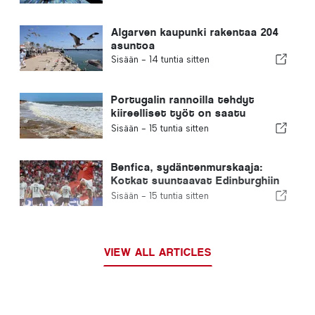
Algarven kaupunki rakentaa 204
asuntoa
Sisään -
14 tuntia sitten
Portugalin rannoilla tehdyt
kiireelliset työt on saatu
päätökseen
Sisään -
15 tuntia sitten
Benfica, sydäntenmurskaaja:
Kotkat suuntaavat Edinburghiin
jo toinen jalka seuraavalla
Sisään -
15 tuntia sitten
kierroksella
VIEW ALL ARTICLES