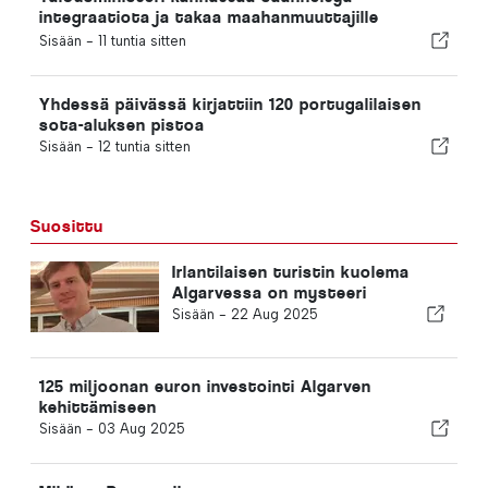
integraatiota ja takaa maahanmuuttajille
nopeutetun menettelyn
Sisään -
11 tuntia sitten
Yhdessä päivässä kirjattiin 120 portugalilaisen
sota-aluksen pistoa
Sisään -
12 tuntia sitten
Suosittu
Irlantilaisen turistin kuolema
Algarvessa on mysteeri
Sisään -
22 Aug 2025
125 miljoonan euron investointi Algarven
kehittämiseen
Sisään -
03 Aug 2025