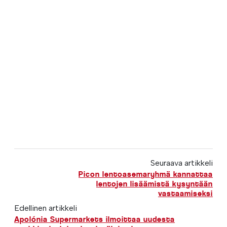
Seuraava artikkeli
Picon lentoasemaryhmä kannattaa
lentojen lisäämistä kysyntään
vastaamiseksi
Edellinen artikkeli
Apolónia Supermarkets ilmoittaa uudesta