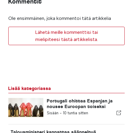
Kommentit
Ole ensimmäinen, joka kommentoi tätä artikkelia
Lähetä meille kommenttisi tai
mielipiteesi tästä artikkelista.
Lisää kategoriassa
Portugali ohittaa Espanjan ja
nousee Euroopan toiseksi
suurimmaksi jalkineiden
Sisään -
10 tuntia sitten
valmistajaksi
Talousministeri kannattaa säänneltyä