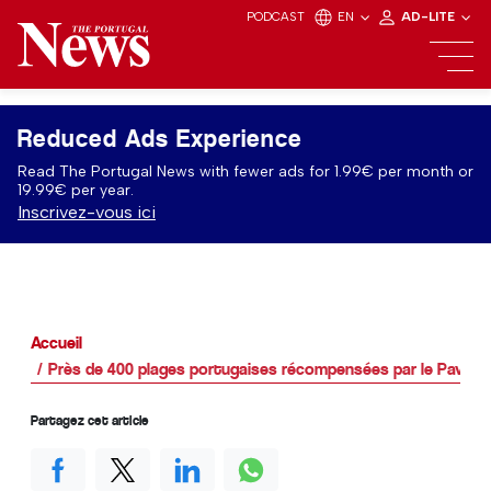
PODCAST
EN
AD-LITE
Reduced Ads Experience
Read The Portugal News with fewer ads for 1.99€ per month or
19.99€ per year.
Inscrivez-vous ici
Accueil
Près de 400 plages portugaises récompensées par le Pavillon
Partagez cet article