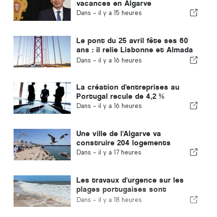
vacances en Algarve
Dans -
il y a 15 heures
Le pont du 25 avril fête ses 60
ans : il relie Lisbonne et Almada
depuis tout ce temps
Dans -
il y a 16 heures
La création d'entreprises au
Portugal recule de 4,2 %
Dans -
il y a 16 heures
Une ville de l'Algarve va
construire 204 logements
Dans -
il y a 17 heures
Les travaux d'urgence sur les
plages portugaises sont
terminés
Dans -
il y a 18 heures