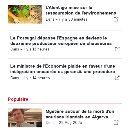
L'Alentejo mise sur la
restauration de l'environnement
grâce aux fonds européens
Dans -
il y a 38 minutes
Le Portugal dépasse l'Espagne et devient le
deuxième producteur européen de chaussures
Dans -
il y a 13 heures
Le ministre de l'Économie plaide en faveur d'une
intégration encadrée et garantit une procédure
accélérée pour les immigrés
Dans -
il y a 14 heures
Populaire
Mystère autour de la mort d'un
touriste irlandais en Algarve
Dans -
22 Aug 2025