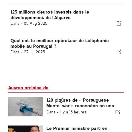
125 millions d'euros investis dans le
développement de l'Algarve
Dans -
03 Aug 2025
Quel est le meilleur opérateur de téléphonie
mobile au Portugal ?
Dans -
27 Jul 2025
Autres articles de
120 piqûres de « Portuguese
Man-o' war » recensées en une
seule journée
Dans -
il y a 15 heures
Le Premier ministre part en