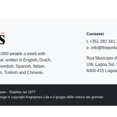
Contatti
t. +351 282 341
e. info@theport
,000 people a week with
Rua Municipio 
l, written in English, Dutch,
Urb. Lagoa Sol, 
edish, Spanish, Italian,
8400-415 Lagoa 
, Turkish and Chinese.
ws - Stabilita nel 1977
design e copyright Anglopress Lda e il gruppo delle notizie del giornale