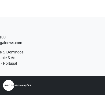
 100
ugalnews.com
de S Domingos
Lote 3 r/c
- Portugal