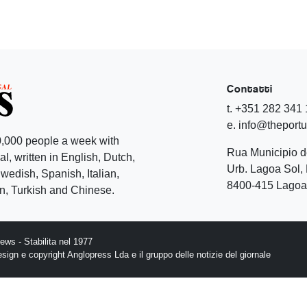
Contatti
t. +351 282 341
e. info@theport
,000 people a week with
Rua Municipio 
l, written in English, Dutch,
Urb. Lagoa Sol, 
edish, Spanish, Italian,
8400-415 Lagoa 
, Turkish and Chinese.
ws - Stabilita nel 1977
design e copyright Anglopress Lda e il gruppo delle notizie del giornale