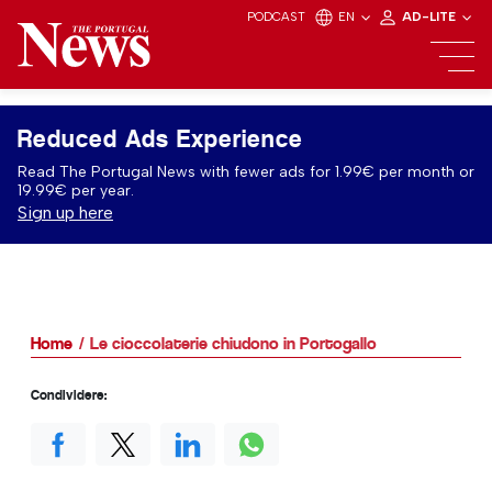
PODCAST
EN
AD-LITE
Reduced Ads Experience
Read The Portugal News with fewer ads for 1.99€ per month or
19.99€ per year.
Sign up here
Home
Le cioccolaterie chiudono in Portogallo
Condividere: