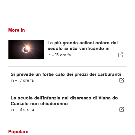
More in
La più grande eclissi solare del
secolo si sta verificando in
Portogallo
in -
15 ore fa
Si prevede un forte calo dei prezzi dei carburanti
in -
17 ore fa
Le scuole dell'infanzia nel distretto di Viana do
Castelo non chiuderanno
in -
18 ore fa
Popolare