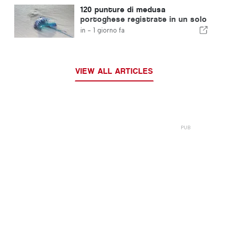
120 punture di medusa
portoghese registrate in un solo
giorno
in -
1 giorno fa
VIEW ALL ARTICLES