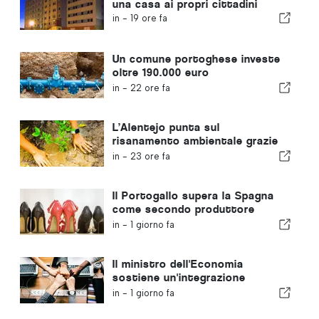
una casa ai propri cittadini
in -
19 ore fa
Un comune portoghese investe
oltre 190.000 euro
nell'approvvigionamento idrico
in -
22 ore fa
L’Alentejo punta sul
risanamento ambientale grazie
ai fondi europei
in -
23 ore fa
Il Portogallo supera la Spagna
come secondo produttore
europeo di calzature
in -
1 giorno fa
Il ministro dell'Economia
sostiene un'integrazione
regolamentata e garantisce un
in -
1 giorno fa
percorso accelerato per gli
immigrati