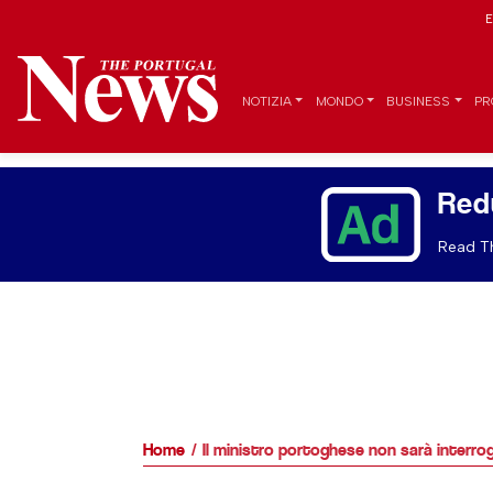
E
NOTIZIA
MONDO
BUSINESS
PR
Red
Read Th
Home
Il ministro portoghese non sarà interrog