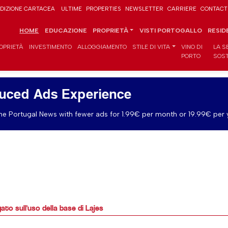
DIZIONE CARTACEA
ULTIME
PROPERTIES
NEWSLETTER
CARRIERE
CONTACT
HOME
EDUCAZIONE
PROPRIETÀ
VISTI PORTOGALLO
RESID
OPRIETÀ
INVESTIMENTO
ALLOGGIAMENTO
STILE DI VITA
VINO DI
LA S
PORTO
SOST
uced Ads Experience
e Portugal News with fewer ads for 1.99€ per month or 19.99€ per 
ato sull'uso della base di Lajes