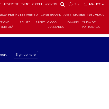
S
ADVERTISE
EVENTI
GIOCHI
INCONTRI
IT
AD-LITE
ENZA PER INVESTIMENTO
CASE NUOVE
ARTI
MOMENTI DI CALMA
EZIONE
SALUTE
SPORT
GIOCO
IGAMING
GUIDA DEL
ENIBILITÀ
D'AZZARDO
PORTOGALLO
year.
Sign up here