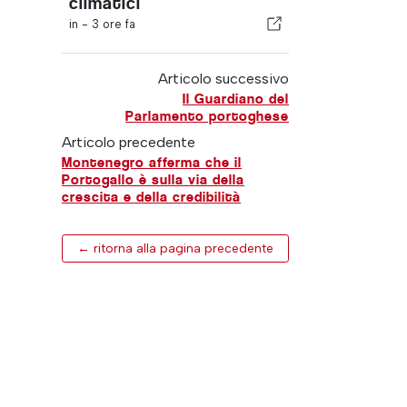
climatici
in -
3 ore fa
Articolo successivo
Il Guardiano del
Parlamento portoghese
Articolo precedente
Montenegro afferma che il
Portogallo è sulla via della
crescita e della credibilità
← ritorna alla pagina precedente