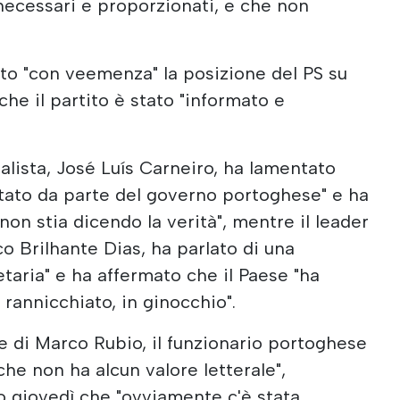
 necessari e proporzionati, e che non
to "con veemenza" la posizione del PS su
he il partito è stato "informato e
ialista, José Luís Carneiro, ha lamentato
 Stato da parte del governo portoghese" e ha
non stia dicendo la verità", mentre il leader
o Brilhante Dias, ha parlato di una
etaria" e ha affermato che il Paese "ha
rannicchiato, in ginocchio".
ne di Marco Rubio, il funzionario portoghese
che non ha alcun valore letterale",
to giovedì che "ovviamente c'è stata