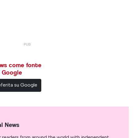
ews come fonte
su Google
ferita su Google
al News
r readers from around the world with independent,