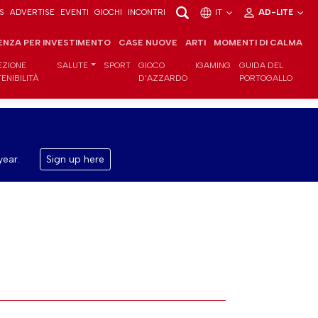
S
ADVERTISE
EVENTI
GIOCHI
INCONTRI
IT
AD-LITE
ENZA PER INVESTIMENTO
CASE NUOVE
ARTI
MOMENTI DI CALMA
EZIONE
SALUTE
SPORT
GIOCO
IGAMING
GUIDA DEL
ENIBILITÀ
D'AZZARDO
PORTOGALLO
year.
Sign up here