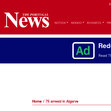
E
NOTIZIA
MONDO
BUSINESS
PR
Red
Read Th
Home
75 arresti in Algarve