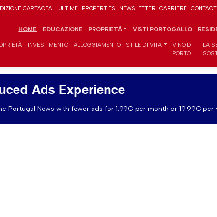
DIZIONE CARTACEA
ULTIME
PROPERTIES
NEWSLETTER
CARRIERE
CONTACT
HOME
EDUCAZIONE
PROPRIETÀ
VISTI PORTOGALLO
RESID
OPRIETÀ
INVESTIMENTO
ALLOGGIAMENTO
STILE DI VITA
VINO DI
LA S
PORTO
SOST
uced Ads Experience
e Portugal News with fewer ads for 1.99€ per month or 19.99€ per 