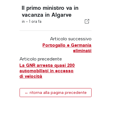
Il primo ministro va in
vacanza in Algarve
in -
1 ora fa
Articolo successivo
Portogallo e Germania
eliminati
Articolo precedente
La GNR arresta quasi 200
automobilisti in eccesso
di velocità
← ritorna alla pagina precedente