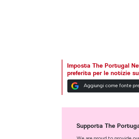
Imposta The Portugal N
preferita per le notizie 
Aggiungi come fonte pre
Supporta The Portug
We are proud to provide ou