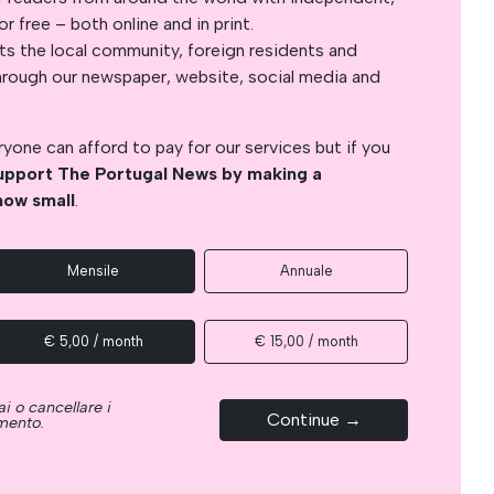
 free – both online and in print.
s the local community, foreign residents and
s through our newspaper, website, social media and
yone can afford to pay for our services but if you
upport The Portugal News by making a
how small
.
Mensile
Annuale
€ 5,00 / month
€ 15,00 / month
i o cancellare i
Continue →
omento.