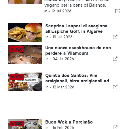
vegano per la cena di Balance.
in -
19 Jul 2026
Scoprite i sapori di stagione
all’Espiche Golf, in Algarve
in -
19 Jul 2026
Una nuova steakhouse da non
perdere a Vilamoura
in -
04 Jul 2026
Quinta dos Santos: Vini
artigianali, birre artigianali ed
eccellenza gastronomica
in -
12 Mar 2026
Buon Wok a Portimão
in -
16 Feb 2026