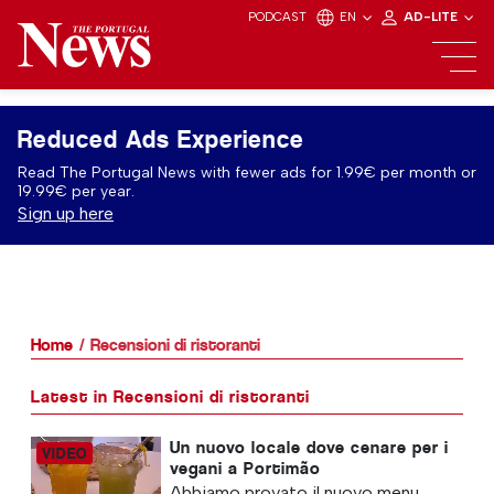
PODCAST
EN
AD-LITE
Reduced Ads Experience
Read The Portugal News with fewer ads for 1.99€ per month or
19.99€ per year.
Sign up here
Home
Recensioni di ristoranti
Latest in Recensioni di ristoranti
Un nuovo locale dove cenare per i
vegani a Portimão
Abbiamo provato il nuovo menu