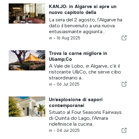
KAN.JO: in Algarve si apre un
nuovo capitolo della
gastronomia asiatica
La sera del 2 agosto, l'Algarve ha
dato il benvenuto a una nuova
entusiasmante aggiunta...
in -
16 Aug 2025
Trova la carne migliore in
U&amp;Co
A Vale de Lobo, in Algarve, c'è il
ristorante U&Co, che serve cibo
straordinario a...
in -
06 Jul 2025
Un'esplosione di sapori
contemporanei
Situato al Four Seasons Fairways
di Quinta do Lago, l'Amara
ridefinisce la cucina...
in -
04 Jul 2025