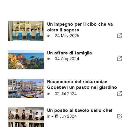
Un impegno per il cibo che va
oltre il sapore
in -
24 May 2025
Un affare di famiglia
in -
04 Aug 2024
Recensione del ristorante:
Godetevi un pasto nel giardino
rosa di Aveiro
in -
02 Jul 2024
Un posto al tavolo dello chef
in -
15 Jun 2024