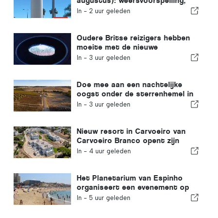
augustus): weersvoorspelling,
temperaturen en wat je kunt
In -
2 uur geleden
verwachten
Oudere Britse reizigers hebben
moeite met de nieuwe
vingerafdrukcontroles van de
In -
3 uur geleden
Europese Unie
Doe mee aan een nachtelijke
oogst onder de sterrenhemel in
de Alentejo
In -
3 uur geleden
Nieuw resort in Carvoeiro van
Carvoeiro Branco opent zijn
deuren
In -
4 uur geleden
Het Planetarium van Espinho
organiseert een evenement op
Praia da Baía tijdens de
In -
5 uur geleden
zonsverduistering in Portugal