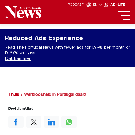
PODCAST
EN
AD-LITE
Reduced Ads Experience
Read The Portugal News with fewer ads for 1.99€ per month or
19.99€ per year.
Dat kan hier.
Thuis
Werkloosheid in Portugal daalt
Deel dit artikel: