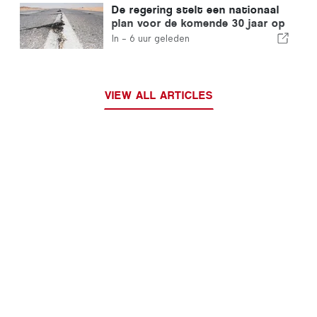
De regering stelt een nationaal
plan voor de komende 30 jaar op
om de weerbaarheid van
In -
6 uur geleden
Portugal tegen zware
aardbevingen te vergroten
VIEW ALL ARTICLES