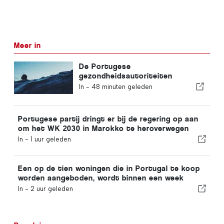
Meer in
De Portugese
gezondheidsautoriteiten
waarschuwen voor de gevaren
In -
48 minuten geleden
van verdrinking
Portugese partij dringt er bij de regering op aan
om het WK 2030 in Marokko te heroverwegen
vanwege de crisis rond Ceuta
In -
1 uur geleden
Een op de tien woningen die in Portugal te koop
worden aangeboden, wordt binnen een week
verkocht
In -
2 uur geleden