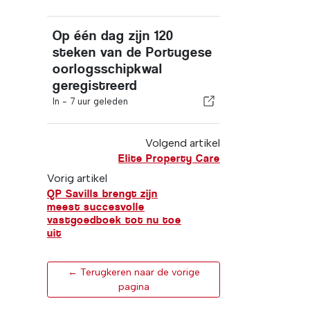
Op één dag zijn 120
steken van de Portugese
oorlogsschipkwal
geregistreerd
In -
7 uur geleden
Volgend artikel
Elite Property Care
Vorig artikel
QP Savills brengt zijn
meest succesvolle
vastgoedboek tot nu toe
uit
← Terugkeren naar de vorige
pagina