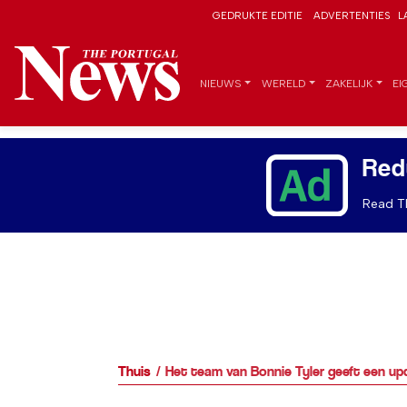
GEDRUKTE EDITIE
ADVERTENTIES
L
NIEUWS
WERELD
ZAKELIJK
EI
Red
Read Th
Thuis
Het team van Bonnie Tyler geeft een upd