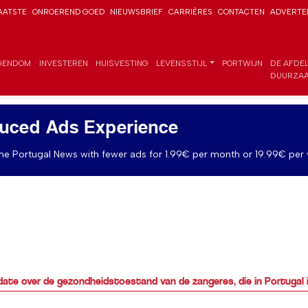
AATSTE
ONROEREND GOED
NIEUWSBRIEF
CARRIÈRES
CONTACTEN
ADVERTE
GENDOM
INVESTEREN
HUISVESTING
LEVENSSTIJL
PORTWIJN
DE AFDE
DUURZAA
uced Ads Experience
e Portugal News with fewer ads for 1.99€ per month or 19.99€ per 
ate over de gezondheidstoestand van de zangeres, die in Portugal in