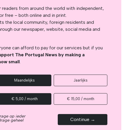
r readers from around the world with independent,
 free – both online and in print.
s the local community, foreign residents and
s through our newspaper, website, social media and
yone can afford to pay for our services but if you
upport The Portugal News by making a
how small
.
Maandelijks
Jaarlijks
€ 5,00 / month
€ 15,00 / month
rage op ieder
Continue →
drage geheel