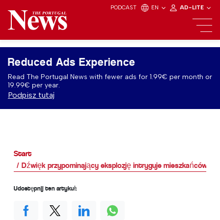
PODCAST
EN
AD-LITE
Reduced Ads Experience
Read The Portugal News with fewer ads for 1.99€ per month or
19.99€ per year.
Podpisz tutaj
Start
Dźwięk przypominający eksplozję intryguje mieszkańców środ
Udostępnij ten artykuł: