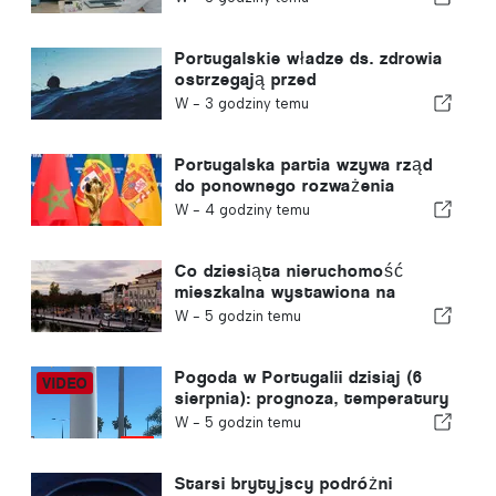
Portugalskie władze ds. zdrowia
ostrzegają przed
niebezpieczeństwem utonięcia
W -
3 godziny temu
Portugalska partia wzywa rząd
do ponownego rozważenia
decyzji o przyznaniu Maroku
W -
4 godziny temu
prawa do organizacji Mistrzostw
Świata w Piłce Nożnej w 2030
roku w związku z kryzysem w
Co dziesiąta nieruchomość
Ceucie
mieszkalna wystawiona na
sprzedaż w Portugalii znajduje
W -
5 godzin temu
nabywcę w mniej niż tydzień
Pogoda w Portugalii dzisiaj (6
sierpnia): prognoza, temperatury
i czego można się spodziewać
W -
5 godzin temu
Starsi brytyjscy podróżni