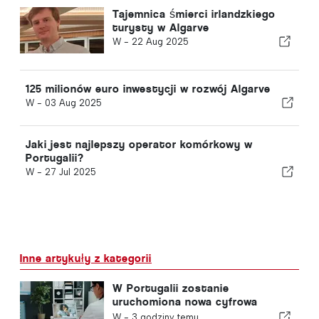
Tajemnica śmierci irlandzkiego
turysty w Algarve
W -
22 Aug 2025
125 milionów euro inwestycji w rozwój Algarve
W -
03 Aug 2025
Jaki jest najlepszy operator komórkowy w
Portugalii?
W -
27 Jul 2025
Inne artykuły z kategorii
W Portugalii zostanie
uruchomiona nowa cyfrowa
platforma opieki zdrowotnej
W -
3 godziny temu