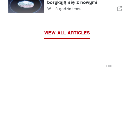
borykają się z nowymi
kontrolami odcisków palców
W -
6 godzin temu
wprowadzonymi przez Unię
Europejską
VIEW ALL ARTICLES