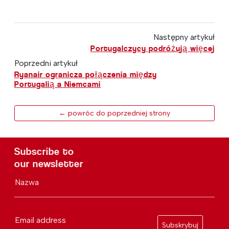
Następny artykuł
Portugalczycy podróżują więcej
Poprzedni artykuł
Ryanair ogranicza połączenia między
Portugalią a Niemcami
← powróc do poprzedniej strony
Subscribe to
our newsletter
Nazwa
Email address
Subskrybuj