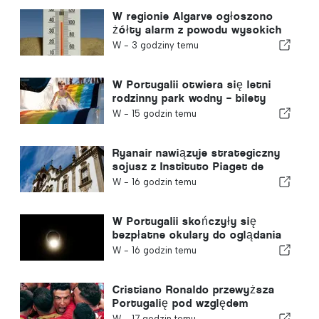
W regionie Algarve ogłoszono
żółty alarm z powodu wysokich
temperatur
W -
3 godziny temu
W Portugalii otwiera się letni
rodzinny park wodny – bilety
kosztują 2 euro
W -
15 godzin temu
Ryanair nawiązuje strategiczny
sojusz z Instituto Piaget de
Viseu w zakresie szkoleń dla
W -
16 godzin temu
sektora lotniczego w Portugalii
W Portugalii skończyły się
bezpłatne okulary do oglądania
całkowitego zaćmienia Słońca
W -
16 godzin temu
Cristiano Ronaldo przewyższa
Portugalię pod względem
wartości komercyjnej
W -
17 godzin temu