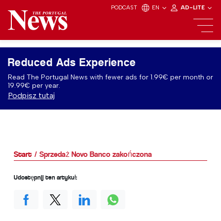
PODCAST
EN
AD-LITE
Reduced Ads Experience
Read The Portugal News with fewer ads for 1.99€ per month or
19.99€ per year.
Podpisz tutaj
Start
Sprzedaż Novo Banco zakończona
Udostępnij ten artykuł: