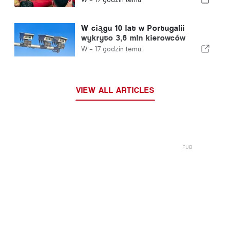
W ciągu 10 lat w Portugalii
wykryto 3,6 mln kierowców
przekraczających prędkość
W -
17 godzin temu
VIEW ALL ARTICLES