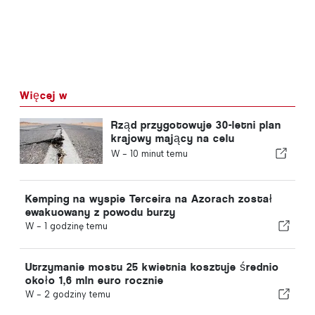
Więcej w
Rząd przygotowuje 30-letni plan
krajowy mający na celu
zwiększenie odporności
W -
10 minut temu
Portugalii na silne trzęsienia
ziemi
Kemping na wyspie Terceira na Azorach został
ewakuowany z powodu burzy
W -
1 godzinę temu
Utrzymanie mostu 25 kwietnia kosztuje średnio
około 1,6 mln euro rocznie
W -
2 godziny temu