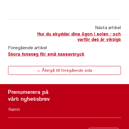
Nästa artikel
Hur du skyddar dina ögon i solen - och
varför det är viktigt
Föregående artikel
Stora fotsteg för små tassavtryck
← Återgå till föregående sida
Prenumerera på
vårt nyhetsbrev
Namn