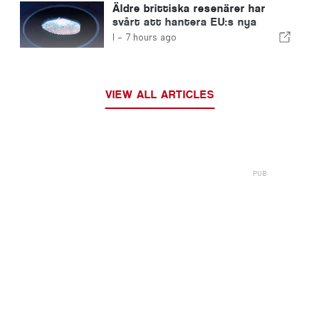
Äldre brittiska resenärer har
svårt att hantera EU:s nya
fingeravtryckskontroller
I -
7 hours ago
VIEW ALL ARTICLES