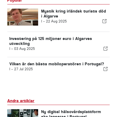
Populär
Mystik kring irländsk turists död
i Algarve
I -
22 Aug 2025
Investering på 125 miljoner euro i Algarves
utveckling
I -
03 Aug 2025
Vilken är den bästa mobiloperatören i Portugal?
I -
27 Jul 2025
Andra artiklar
Ny digital hälsovårdsplattform
ska lanseras i Portugal