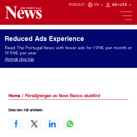
PODCAST
EN
AD-LITE
Reduced Ads Experience
Read The Portugal News with fewer ads for 1.99€ per month or
19.99€ per year.
Anmäl dig här
Home
Försäljningen av Novo Banco slutförd
Dela den här artikeln: