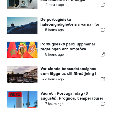
I -
4 hours ago
De portugisiska
hälsomyndigheterna varnar för
farorna med drunkning
I -
5 hours ago
Portugisiskt parti uppmanar
regeringen att ompröva
Marockos värdskap för VM 2030
I -
5 hours ago
på grund av krisen i Ceuta
Var tionde bostadsfastighet
som läggs ut till försäljning i
Portugal säljs på mindre än en
I -
6 hours ago
vecka
Vädret i Portugal idag (6
augusti): Prognos, temperaturer
och vad man kan förvänta sig
I -
7 hours ago