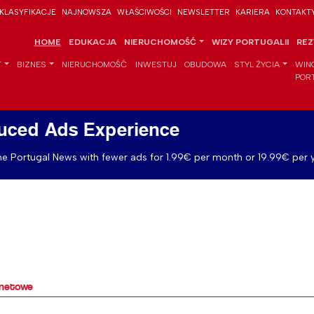
KLASYFIKACJE
NAJNOWSZA
WŁAŚCIWOŚCI
NEWSLETTER
KARIERA
KONTAKT
HOME
EDUKACJA
NIERUCHOMOŚĆ
WIZY PORTUGALII
REZ
T
BIZNES
NIERUCHOMOŚĆ
INWESTUJ
OBUDOWA
STYL ŻYCIA
WIN
POR
uced Ads Experience
e Portugal News with fewer ads for 1.99€ per month or 19.99€ per y
rnetowe