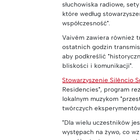
słuchowiska radiowe, sety 
które według stowarzysze
współczesność".
Vaivém zawiera również tr
ostatnich godzin transmisj
aby podkreślić "historyczn
bliskości i komunikacji".
Stowarzyszenie Silêncio 
Residencies", program rez
lokalnym muzykom "przest
twórczych eksperymentów 
"Dla wielu uczestników je
występach na żywo, co wz