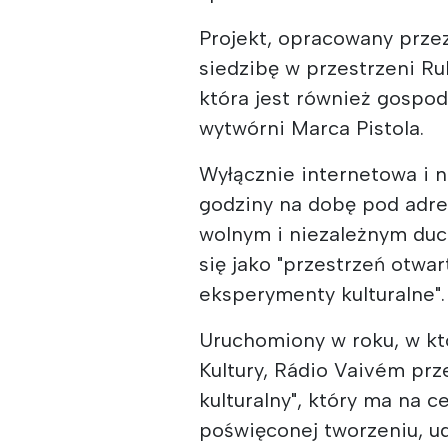
Projekt, opracowany prze
siedzibę w przestrzeni R
która jest również gospo
wytwórni Marca Pistola.
Wyłącznie internetowa i 
godziny na dobę pod ad
wolnym i niezależnym duch
się jako "przestrzeń otwa
eksperymenty kulturalne".
Uruchomiony w roku, w któ
Kultury, Rádio Vaivém prze
kulturalny", który ma na c
poświęconej tworzeniu, ud