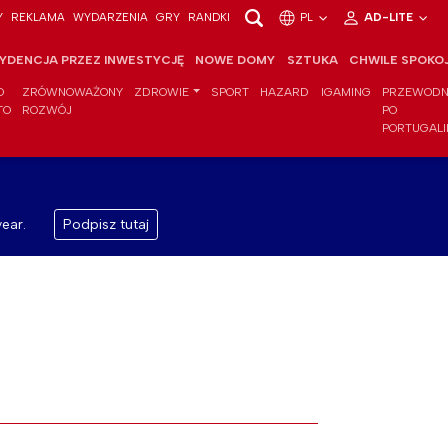
Y
REKLAMA
WYDARZENIA
GRY
RANDKI
PL
AD-LITE
YDENCJA PRZEZ INWESTYCJĘ
NOWE DOMY
SZTUKA
CHWILE SPOKO
O
ZRÓWNOWAŻONY
ZDROWIE
SPORT
HAZARD
IGAMING
PRZEWODN
TO
ROZWÓJ
PO
PORTUGALI
ear.
Podpisz tutaj