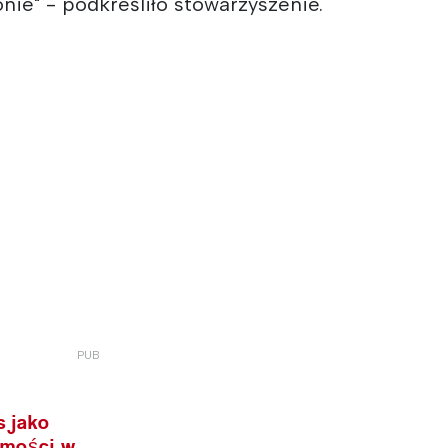
nie" - podkreśliło stowarzyszenie.
s jako
omości w