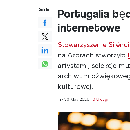
Portugalia bę
Dzielić
internetowe
Stowarzyszenie Silênc
na Azorach stworzyło
artystami, selekcje mu
archiwum dźwiękowego
kulturowej.
in ·
30 May 2026
·
0 Uwagi