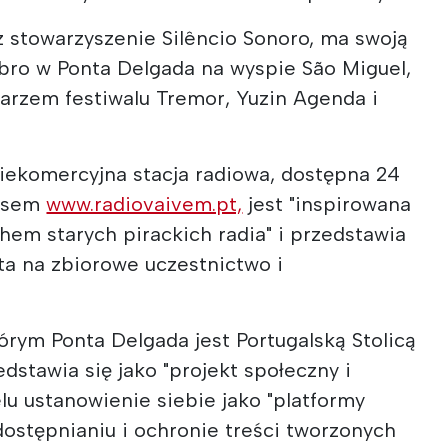
z stowarzyszenie Silêncio Sonoro, ma swoją
ubro w Ponta Delgada na wyspie São Miguel,
darzem festiwalu Tremor, Yuzin Agenda i
niekomercyjna stacja radiowa, dostępna 24
resem
www.radiovaivem.pt,
jest "inspirowana
em starych pirackich radia" i przedstawia
rta na zbiorowe uczestnictwo i
rym Ponta Delgada jest Portugalską Stolicą
dstawia się jako "projekt społeczny i
elu ustanowienie siebie jako "platformy
ostępnianiu i ochronie treści tworzonych