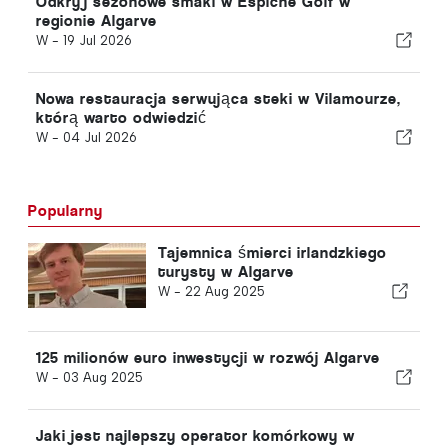
Odkryj sezonowe smaki w Espiche Golf w
regionie Algarve
W -
19 Jul 2026
Nowa restauracja serwująca steki w Vilamourze,
którą warto odwiedzić
W -
04 Jul 2026
Popularny
Tajemnica śmierci irlandzkiego
turysty w Algarve
W -
22 Aug 2025
125 milionów euro inwestycji w rozwój Algarve
W -
03 Aug 2025
Jaki jest najlepszy operator komórkowy w