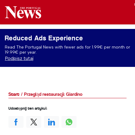
Reduced Ads Experience
Read The Portugal News with fewer ads for 1.99€ per month or
19.99€ per year.
Podpisz tutaj
Start
Przegląd restauracji: Giardino
Udostępnij ten artykuł: