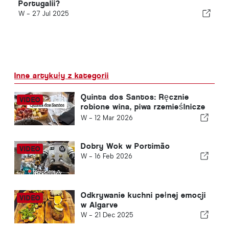
Portugalii?
W -
27 Jul 2025
Inne artykuły z kategorii
Quinta dos Santos: Ręcznie
robione wina, piwa rzemieślnicze
i doskonałość kulinarna
W -
12 Mar 2026
Dobry Wok w Portimão
W -
16 Feb 2026
Odkrywanie kuchni pełnej emocji
w Algarve
W -
21 Dec 2025