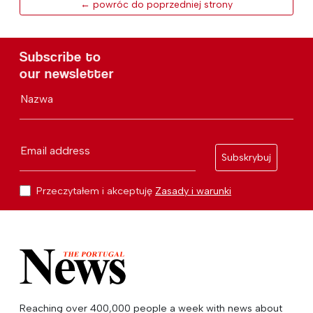
← powróc do poprzedniej strony
Subscribe to
our newsletter
Nazwa
Email address
Subskrybuj
Przeczytałem i akceptuję
Zasady i warunki
Reaching over 400,000 people a week with news about