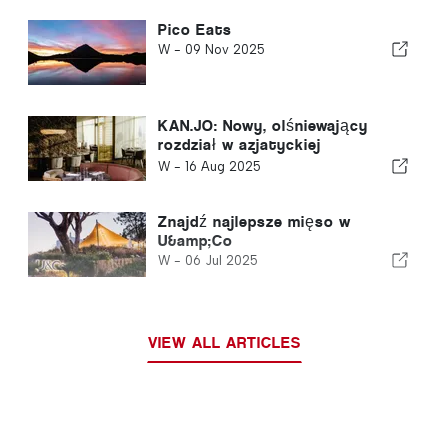
Pico Eats
W -
09 Nov 2025
KAN.JO: Nowy, olśniewający
rozdział w azjatyckiej
gastronomii otwiera się w
W -
16 Aug 2025
Algarve
Znajdź najlepsze mięso w
U&amp;Co
W -
06 Jul 2025
VIEW ALL ARTICLES