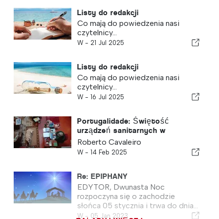
Listy do redakcji
Co mają do powiedzenia nasi
czytelnicy...
W -
21 Jul 2025
Listy do redakcji
Co mają do powiedzenia nasi
czytelnicy...
W -
16 Jul 2025
Portugalidade: Świętość
urządzeń sanitarnych w
średniowieczu
Roberto Cavaleiro
W -
14 Feb 2025
Re: EPIPHANY
EDYTOR, Dwunasta Noc
rozpoczyna się o zachodzie
słońca 05 stycznia i trwa do dnia...
W -
05 Jan 2023