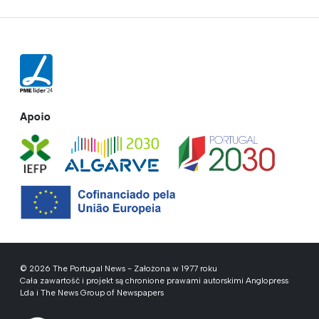
Apoio
© 2026 The Portugal News - Założona w 1977 roku
Cała zawartość i projekt są chronione prawami autorskimi Anglopress
Lda i The News Group of Newspapers