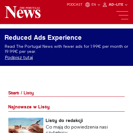
PODCAST
EN
AD-LITE
Reduced Ads Experience
Read The Portugal News with fewer ads for 1.99€ per month or
19.99€ per year.
Podpisz tutaj
Start
Listy
Najnowsze w Listy
Listy do redakcji
Co mają do powiedzenia nasi
czytelnicy...