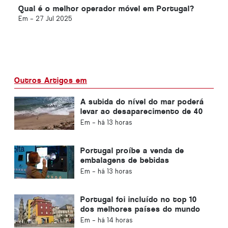
Qual é o melhor operador móvel em Portugal?
Em -
27 Jul 2025
Outros Artigos em
A subida do nível do mar poderá
levar ao desaparecimento de 40
por cento das praias de
Em -
há 13 horas
Portugal
Portugal proíbe a venda de
embalagens de bebidas
descartáveis sem o selo «Volta»
Em -
há 13 horas
Portugal foi incluído no top 10
dos melhores países do mundo
para expatriados
Em -
há 14 horas