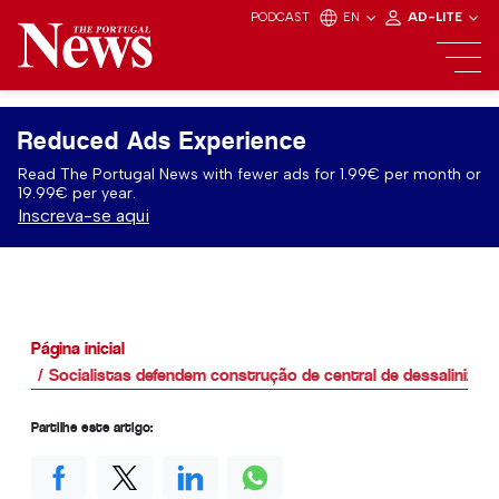
PODCAST
EN
AD-LITE
Reduced Ads Experience
Read The Portugal News with fewer ads for 1.99€ per month or
19.99€ per year.
Inscreva-se aqui
Página inicial
Socialistas defendem construção de central de dessalinizaç
Partilhe este artigo: