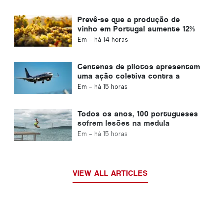
Prevê-se que a produção de
vinho em Portugal aumente 12%
nesta vindima
Em -
há 14 horas
Centenas de pilotos apresentam
uma ação coletiva contra a
Ryanair
Em -
há 15 horas
Todos os anos, 100 portugueses
sofrem lesões na medula
espinhal devido a acidentes de
Em -
há 15 horas
mergulho
VIEW ALL ARTICLES