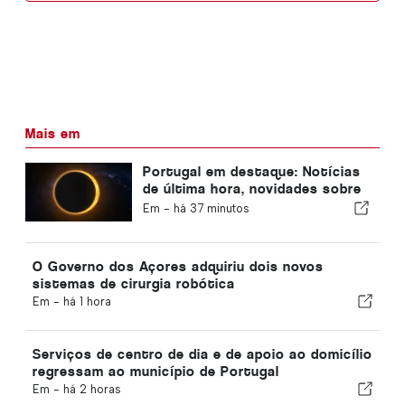
Mais em
Portugal em destaque: Notícias
de última hora, novidades sobre
viagens e as principais notícias
Em -
há 37 minutos
que estão a dar que falar
O Governo dos Açores adquiriu dois novos
sistemas de cirurgia robótica
Em -
há 1 hora
Serviços de centro de dia e de apoio ao domicílio
regressam ao município de Portugal
Em -
há 2 horas