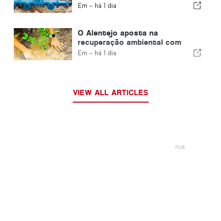
abastecimento de água
Em -
há 1 dia
O Alentejo aposta na
recuperação ambiental com
fundos europeus
Em -
há 1 dia
VIEW ALL ARTICLES