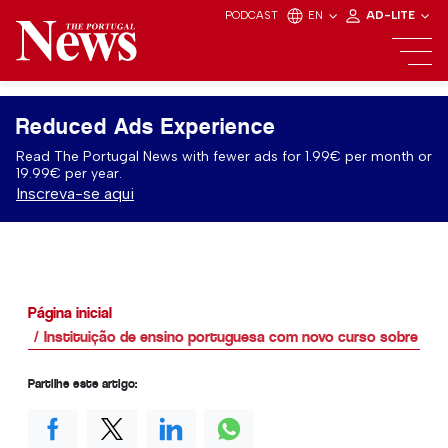
PODCAST
EN
AD-LITE
Reduced Ads Experience
Read The Portugal News with fewer ads for 1.99€ per month or
19.99€ per year.
Inscreva-se aqui
Página inicial
Instituição de ensino portuguesa com novo curso sobre Bio
Partilhe este artigo: