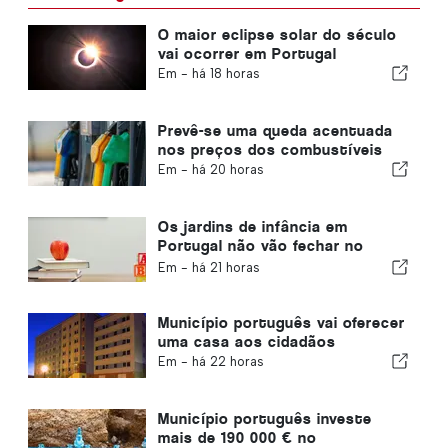
O maior eclipse solar do século
vai ocorrer em Portugal
Em -
há 18 horas
Prevê-se uma queda acentuada
nos preços dos combustíveis
Em -
há 20 horas
Os jardins de infância em
Portugal não vão fechar no
distrito de Viana do Castelo
Em -
há 21 horas
Município português vai oferecer
uma casa aos cidadãos
Em -
há 22 horas
Município português investe
mais de 190 000 € no