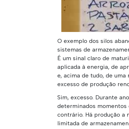
00:00
/
00:22
Metro Quint
O exemplo dos silos aba
sistemas de armazenamen
É um sinal claro de matur
aplicada à energia, de ap
e, acima de tudo, de uma 
excesso de produção reno
Sim, excesso. Durante ano
determinados momentos d
contrário. Há produção a 
limitada de armazenament