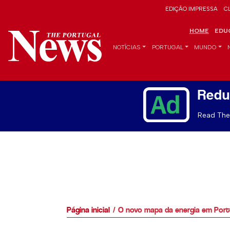
EDIÇÃO IMPRESSA
C
HOME
EDU
NOTÍCIAS
PORTUGAL
MUNDO
Redu
Read The 
Página inicial
O novo mapa da energia em Portu