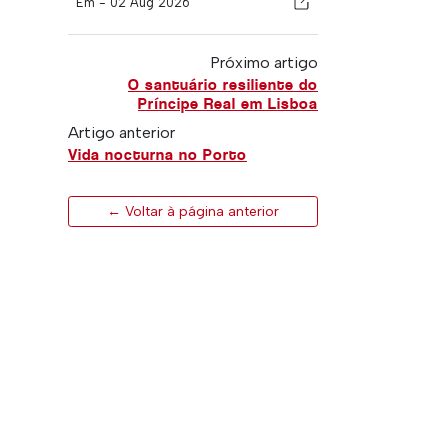
Em -
02 Aug 2026
Próximo artigo
O santuário resiliente do
Príncipe Real em Lisboa
Artigo anterior
Vida nocturna no Porto
← Voltar à página anterior