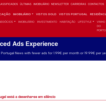
LASSIFICADOS
ÚLTIMAS
IMOBILIÁRIO
NEWSLETTER
CARREIRAS
CONTACTOS
CAÇÃO
IMOBILIÁRIO
VISTOS GOLD
VISTOS PORTUGAL
RESIDÊNC
NEGÓCIOS
IMOBILIÁRIO
INVESTIMENTO
HABITAÇÃO
LIFESTYLE
VINHO
DO
PORTO
ced Ads Experience
Portugal News with fewer ads for 1.99€ per month or 19.99€ per ye
gal está a desenhar-se em silêncio