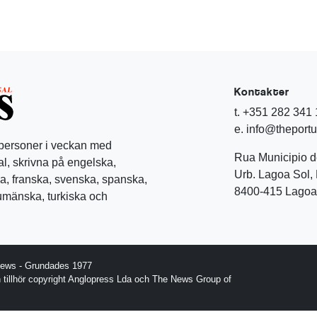
Kontakter
t. +351 282 341
e. info@theport
 personer i veckan med
Rua Municipio 
l, skrivna på engelska,
Urb. Lagoa Sol, 
a, franska, svenska, spanska,
8400-415 Lagoa 
rumänska, turkiska och
News - Grundades 1977
gn tillhör copyright Anglopress Lda och The News Group of