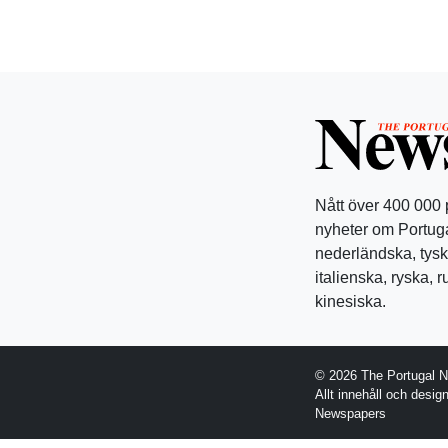
Nått över 400 000
nyheter om Portuga
nederländska, tysk
italienska, ryska, 
kinesiska.
© 2026 The Portugal 
Allt innehåll och desi
Newspapers