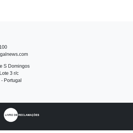
 100
ugalnews.com
de S Domingos
Lote 3 r/c
- Portugal