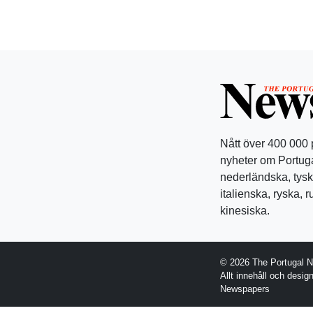
Nått över 400 000
nyheter om Portuga
nederländska, tysk
italienska, ryska, 
kinesiska.
© 2026 The Portugal 
Allt innehåll och desi
Newspapers