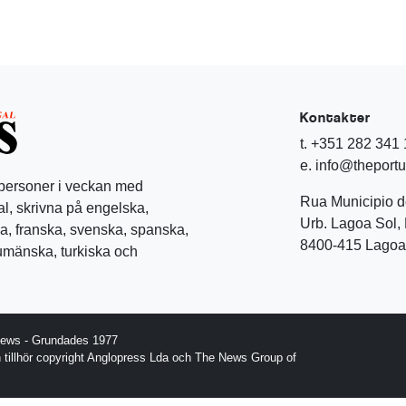
Kontakter
t. +351 282 341
e. info@theport
 personer i veckan med
Rua Municipio 
l, skrivna på engelska,
Urb. Lagoa Sol, 
a, franska, svenska, spanska,
8400-415 Lagoa 
rumänska, turkiska och
News - Grundades 1977
gn tillhör copyright Anglopress Lda och The News Group of