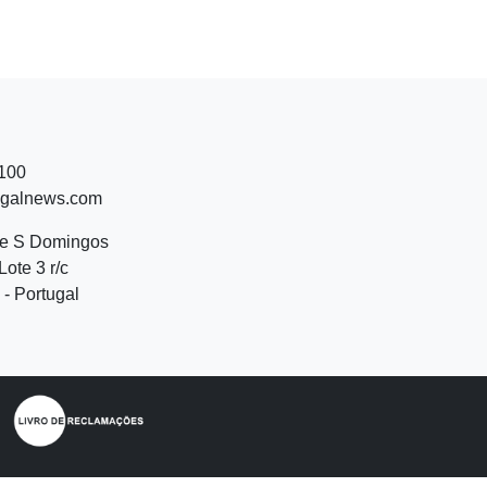
 100
ugalnews.com
de S Domingos
Lote 3 r/c
- Portugal