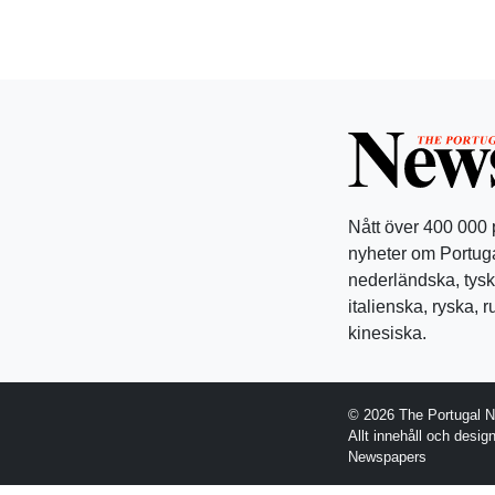
Nått över 400 000
nyheter om Portuga
nederländska, tysk
italienska, ryska, 
kinesiska.
© 2026 The Portugal 
Allt innehåll och desi
Newspapers