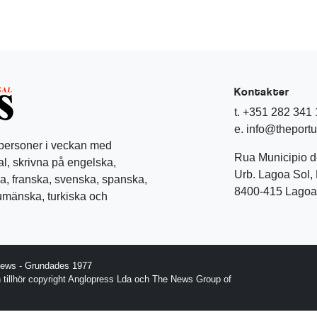
Kontakter
t. +351 282 341
e. info@theport
 personer i veckan med
Rua Municipio 
l, skrivna på engelska,
Urb. Lagoa Sol, 
a, franska, svenska, spanska,
8400-415 Lagoa 
rumänska, turkiska och
News - Grundades 1977
gn tillhör copyright Anglopress Lda och The News Group of