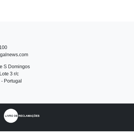
 100
ugalnews.com
de S Domingos
Lote 3 r/c
- Portugal