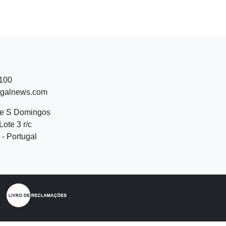
 100
ugalnews.com
de S Domingos
Lote 3 r/c
- Portugal