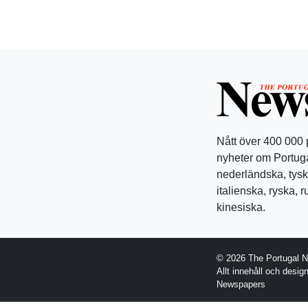
Nått över 400 000
nyheter om Portuga
nederländska, tysk
italienska, ryska, 
kinesiska.
© 2026 The Portugal 
Allt innehåll och desi
Newspapers