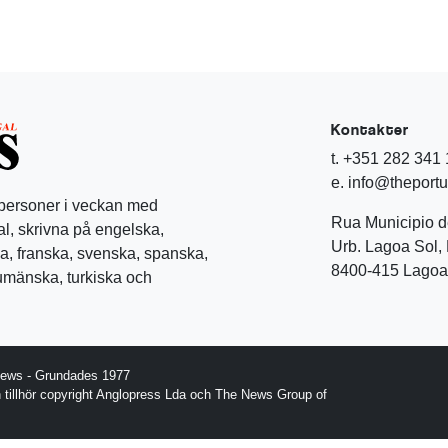
Kontakter
t. +351 282 341
e. info@theport
 personer i veckan med
Rua Municipio 
l, skrivna på engelska,
Urb. Lagoa Sol, 
a, franska, svenska, spanska,
8400-415 Lagoa 
rumänska, turkiska och
News - Grundades 1977
gn tillhör copyright Anglopress Lda och The News Group of