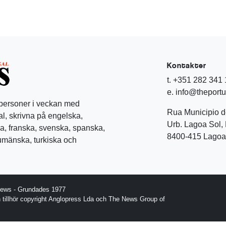
Kontakter
t. +351 282 341
e. info@theport
 personer i veckan med
Rua Municipio 
l, skrivna på engelska,
Urb. Lagoa Sol, 
a, franska, svenska, spanska,
8400-415 Lagoa 
rumänska, turkiska och
News - Grundades 1977
gn tillhör copyright Anglopress Lda och The News Group of