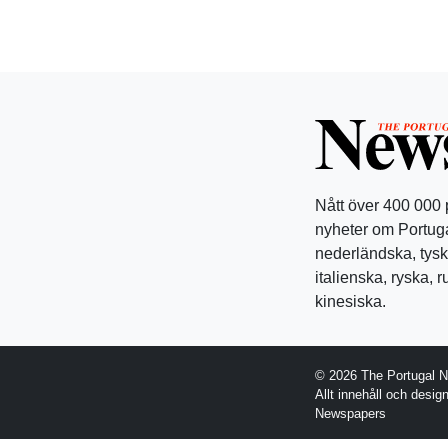
Nått över 400 000
nyheter om Portuga
nederländska, tysk
italienska, ryska, 
kinesiska.
© 2026 The Portugal 
Allt innehåll och desi
Newspapers