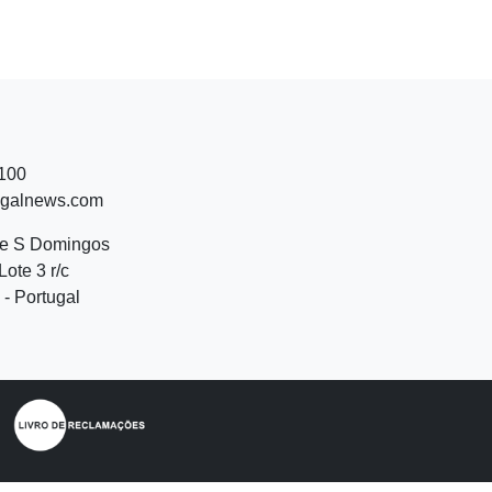
 100
ugalnews.com
de S Domingos
Lote 3 r/c
- Portugal