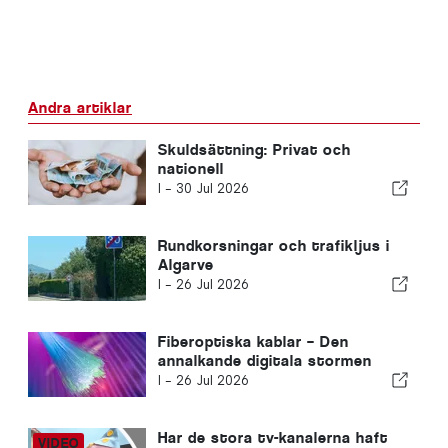
Andra artiklar
Skuldsättning: Privat och
nationell
I -
30 Jul 2026
Rundkorsningar och trafikljus i
Algarve
I -
26 Jul 2026
Fiberoptiska kablar – Den
annalkande digitala stormen
I -
26 Jul 2026
Har de stora tv-kanalerna haft