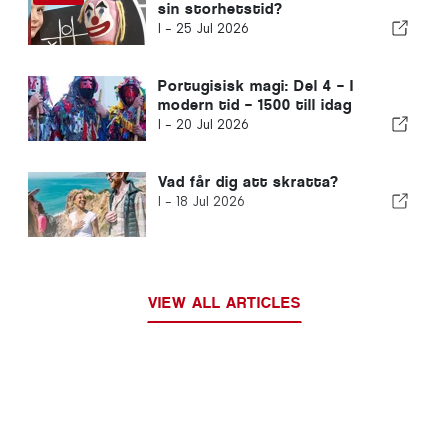
sin storhetstid?
I -
25 Jul 2026
Portugisisk magi: Del 4 – I
modern tid – 1500 till idag
I -
20 Jul 2026
Vad får dig att skratta?
I -
18 Jul 2026
VIEW ALL ARTICLES