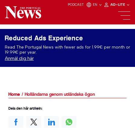
PODCAST
EN
AD-LITE
Reduced Ads Experience
Read The Portugal News with fewer ads for 1.99€ per month or
19.99€ per year.
Anmäl dig här
Home
Holländarna genom utländska ögon
Dela den här artikeln: