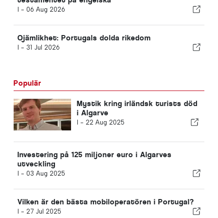
I -
06 Aug 2026
Ojämlikhet: Portugals dolda rikedom
I -
31 Jul 2026
Populär
Mystik kring irländsk turists död
i Algarve
I -
22 Aug 2025
Investering på 125 miljoner euro i Algarves
utveckling
I -
03 Aug 2025
Vilken är den bästa mobiloperatören i Portugal?
I -
27 Jul 2025