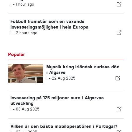
I -
1 hour ago
Fotboll framstår som en växande
investeringsmöjlighet i hela Europa
I -
2 hours ago
Populär
Mystik kring irländsk turists död
i Algarve
I -
22 Aug 2025
Investering på 125 miljoner euro i Algarves
utveckling
I -
03 Aug 2025
Vilken är den bästa mobiloperatören i Portugal?