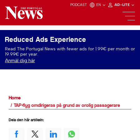
PODCAST
EN
AD-LITE
Reduced Ads Experience
Read The Portugal News with fewer ads for 1.99€ per month or
19.99€ per year.
Anmäl dig här
Home
TAP-flyg omdirigeras på grund av orolig passagerare
Dela den här artikeln: