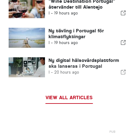
”Wine Destination Portugal”
återvänder till Alentejo
I -
19 hours ago
Ny tävling i Portugal för
klimatflyktingar
I -
19 hours ago
Ny digital hälsovårdsplattform
ska lanseras i Portugal
I -
20 hours ago
VIEW ALL ARTICLES