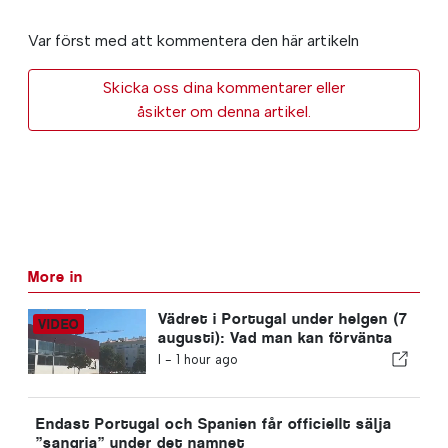
Var först med att kommentera den här artikeln
Skicka oss dina kommentarer eller
åsikter om denna artikel.
More in
Vädret i Portugal under helgen (7
augusti): Vad man kan förvänta
sig runt om i Portugal den här
I -
1 hour ago
helgen
Endast Portugal och Spanien får officiellt sälja
”sangria” under det namnet