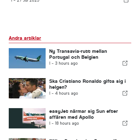
I -
27 Jul 2025
Andra artiklar
Ny Transavia-rutt mellan
Portugal och Belgien
I -
3 hours ago
Ska Cristiano Ronaldo gifta sig i
helgen?
I -
4 hours ago
easyJet närmar sig Sun efter
affären med Apollo
I -
18 hours ago