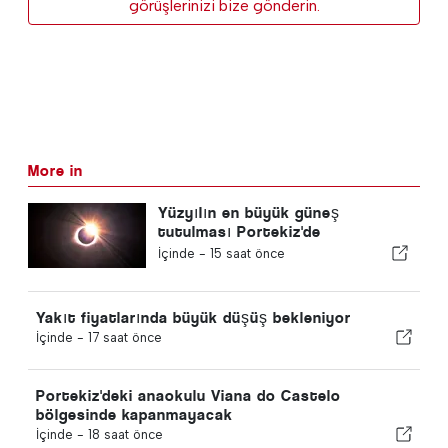
görüşlerinizi bize gönderin.
More in
Yüzyılın en büyük güneş
tutulması Portekiz'de
gerçekleşiyor
İçinde -
15 saat önce
Yakıt fiyatlarında büyük düşüş bekleniyor
İçinde -
17 saat önce
Portekiz'deki anaokulu Viana do Castelo
bölgesinde kapanmayacak
İçinde -
18 saat önce