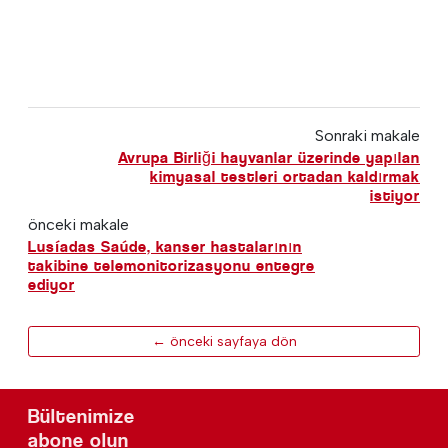
Sonraki makale
Avrupa Birliği hayvanlar üzerinde yapılan
kimyasal testleri ortadan kaldırmak
istiyor
önceki makale
Lusíadas Saúde, kanser hastalarının
takibine telemonitorizasyonu entegre
ediyor
← önceki sayfaya dön
Bültenimize
abone olun