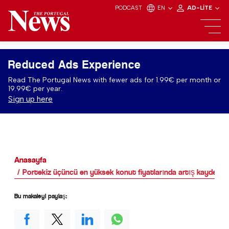
PODCAST
EN
AD-LITE
Reduced Ads Experience
Read The Portugal News with fewer ads for 1.99€ per month or
19.99€ per year.
Sign up here
Anasayfa
Portekiz üçüncü en yüksek konut fiyatlarında artış kaydetti
Bu makaleyi paylaş: