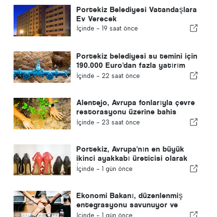
Portekiz Belediyesi Vatandaşlara
Ev Verecek
İçinde -
19 saat önce
Portekiz belediyesi su temini için
190.000 Euro'dan fazla yatırım
yapıyor
İçinde -
22 saat önce
Alentejo, Avrupa fonlarıyla çevre
restorasyonu üzerine bahis
yapıyor
İçinde -
23 saat önce
Portekiz, Avrupa'nın en büyük
ikinci ayakkabı üreticisi olarak
İspanya'yı geride bıraktı
İçinde -
1 gün önce
Ekonomi Bakanı, düzenlenmiş
entegrasyonu savunuyor ve
göçmenler için hızlı bir kanal
İçinde -
1 gün önce