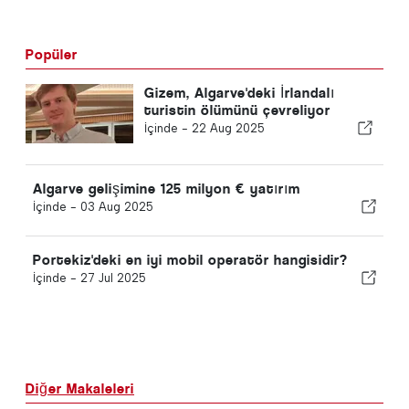
Popüler
Gizem, Algarve'deki İrlandalı
turistin ölümünü çevreliyor
İçinde -
22 Aug 2025
Algarve gelişimine 125 milyon € yatırım
İçinde -
03 Aug 2025
Portekiz'deki en iyi mobil operatör hangisidir?
İçinde -
27 Jul 2025
Diğer Makaleleri