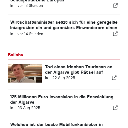
In -
vor 13 Stunden
Wirtschaftsminister setzt sich für eine geregelte
Integration ein und garantiert Einwanderern einen
Schnellverfahren-Kanal
In -
vor 14 Stunden
Beliebt
Tod eines irischen Touristen an
der Algarve gibt Rätsel auf
In -
22 Aug 2025
125 Millionen Euro Investition in die Entwicklung
der Algarve
In -
03 Aug 2025
Welches ist der beste Mobilfunkanbieter in