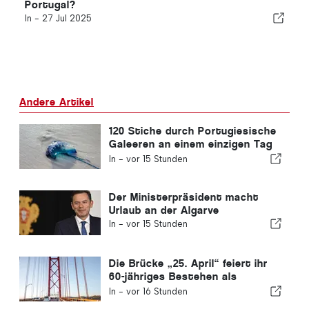
Portugal?
In -
27 Jul 2025
Andere Artikel
120 Stiche durch Portugiesische
Galeeren an einem einzigen Tag
verzeichnet
In -
vor 15 Stunden
Der Ministerpräsident macht
Urlaub an der Algarve
In -
vor 15 Stunden
Die Brücke „25. April“ feiert ihr
60-jähriges Bestehen als
Verbindung zwischen Lissabon
In -
vor 16 Stunden
und Almada