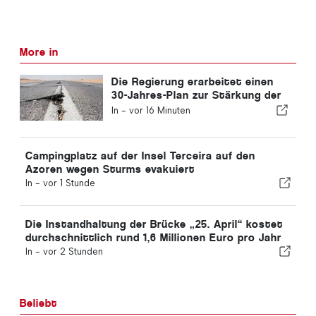
More in
Die Regierung erarbeitet einen
30-Jahres-Plan zur Stärkung der
Widerstandsfähigkeit Portugals
In -
vor 16 Minuten
gegenüber schweren Erdbeben
Campingplatz auf der Insel Terceira auf den
Azoren wegen Sturms evakuiert
In -
vor 1 Stunde
Die Instandhaltung der Brücke „25. April“ kostet
durchschnittlich rund 1,6 Millionen Euro pro Jahr
In -
vor 2 Stunden
Beliebt