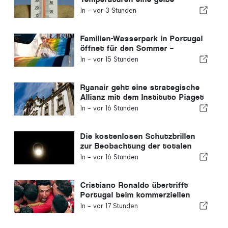
Warnung
In -
vor 3 Stunden
Familien-Wasserpark in Portugal
öffnet für den Sommer –
Eintrittskarten für 2 €
In -
vor 15 Stunden
Ryanair geht eine strategische
Allianz mit dem Instituto Piaget
de Viseu ein, um
In -
vor 16 Stunden
Ausbildungsangebote für die
Luftfahrtbranche in Portugal
anzubieten
Die kostenlosen Schutzbrillen
zur Beobachtung der totalen
Sonnenfinsternis in Portugal
In -
vor 16 Stunden
sind ausverkauft.
Cristiano Ronaldo übertrifft
Portugal beim kommerziellen
Wert
In -
vor 17 Stunden