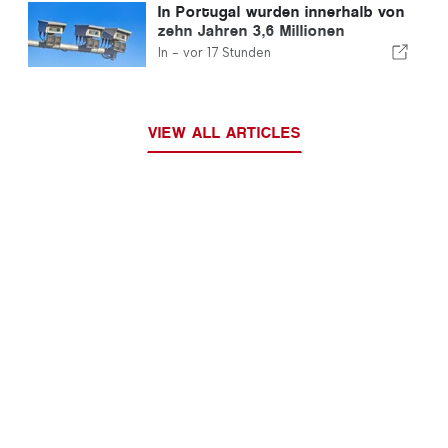
In Portugal wurden innerhalb von
zehn Jahren 3,6 Millionen
Autofahrer wegen
In -
vor 17 Stunden
Geschwindigkeitsüberschreitungen
erwischt
VIEW ALL ARTICLES