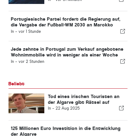
Portugiesische Partei fordert die Regierung auf,
die Vergabe der Fußball-WM 2030 an Marokko
aufgrund der Ceuta-Krise zu überdenken
In -
vor 1 Stunde
Jede zehnte in Portugal zum Verkauf angebotene
Wohnimmobilie wird in weniger als einer Woche
verkauft.
In -
vor 2 Stunden
Beliebt
Tod eines irischen Touristen an
der Algarve gibt Rätsel auf
In -
22 Aug 2025
125 Millionen Euro Investition in die Entwicklung
der Algarve