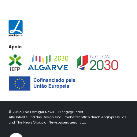
Apoio
© 2026 The Portugal News - 1977 gegründet
Alle Inhalte und das Design sind urheberrechtlich durch Anglopress Lda
und The News Group of Newspapers geschützt