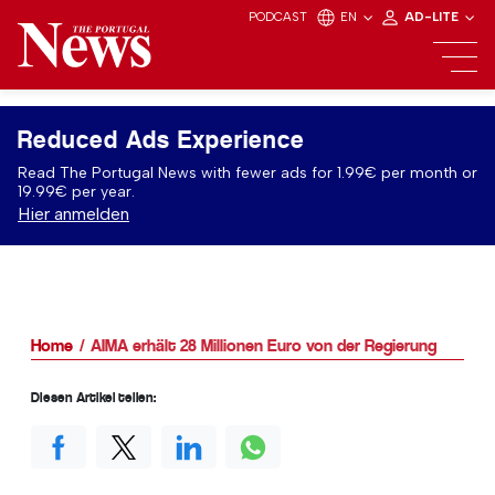
PODCAST
EN
AD-LITE
Reduced Ads Experience
Read The Portugal News with fewer ads for 1.99€ per month or
19.99€ per year.
Hier anmelden
Home
AIMA erhält 28 Millionen Euro von der Regierung
Diesen Artikel teilen: