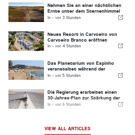
Nehmen Sie an einer nächtlichen
Ernte unter dem Sternenhimmel
im Alentejo teil
In -
vor 3 Stunden
Neues Resort in Carvoeiro von
Carvoeiro Branco eröffnet
In -
vor 4 Stunden
Das Planetarium von Espinho
veranstaltet während der
Sonnenfinsternis in Portugal
In -
vor 5 Stunden
eine Veranstaltung an der Praia
da Baía
Die Regierung erarbeitet einen
30-Jahres-Plan zur Stärkung der
Widerstandsfähigkeit Portugals
In -
vor 6 Stunden
gegenüber schweren Erdbeben
VIEW ALL ARTICLES