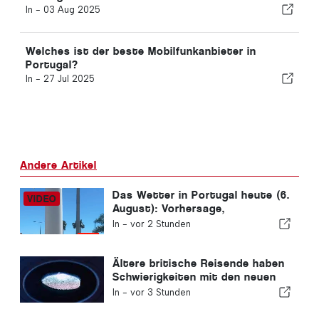
In -
03 Aug 2025
Welches ist der beste Mobilfunkanbieter in
Portugal?
In -
27 Jul 2025
Andere Artikel
Das Wetter in Portugal heute (6.
August): Vorhersage,
Temperaturen und was Sie
In -
vor 2 Stunden
erwartet
Ältere britische Reisende haben
Schwierigkeiten mit den neuen
Fingerabdruckkontrollen der
In -
vor 3 Stunden
Europäischen Union