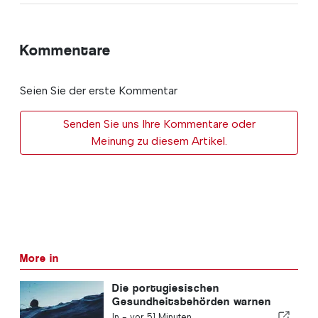
Kommentare
Seien Sie der erste Kommentar
Senden Sie uns Ihre Kommentare oder
Meinung zu diesem Artikel.
More in
Die portugiesischen
Gesundheitsbehörden warnen
vor den Gefahren des Ertrinkens
In -
vor 51 Minuten