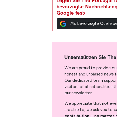
Legen Sie The Portugal N
bevorzugte Nachrichtenq
Google fest
Als bevorzugte Quelle b
Unterstützen Sie The
We are proud to provide ou
honest and unbiased news for
Our dedicated team support
visitors of all nationalitie
our newsletter.
We appreciate that not ever
are able to, we ask you to
s
contribution – no matter 