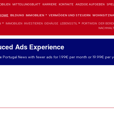
OBILIEN
MITTEILUNGSBLATT
KARRIERE
KONTAKTE
ANZEIGE AUFGEBEN
SPIE
HOME
BILDUNG
IMMOBILIEN
VERMÖGEN UND STEUERN
WOHNSITZNA
N
IMMOBILIEN
INVESTIEREN
GEHÄUSE
LEBENSSTIL
PORTWEIN
DER BERE
NACHHALT
uced Ads Experience
 Portugal News with fewer ads for 1.99€ per month or 19.99€ per y