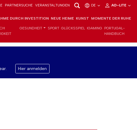
LE
PARTNERSUCHE
VERANSTALTUNGEN
DE
AD-LITE
HME DURCH INVESTITION
NEUE HEIME
KUNST
MOMENTE DER RUHE
ICH
GESUNDHEIT
SPORT
GLÜCKSSPIEL
IGAMING
PORTUGAL-
IGKEIT
HANDBUCH
ear.
Hier anmelden