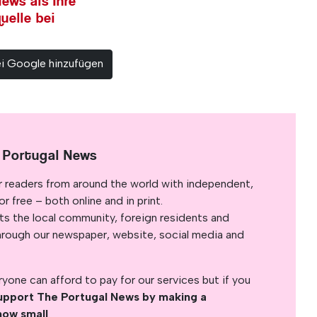
ews als Ihre
uelle bei
ei Google hinzufügen
 Portugal News
r readers from around the world with independent,
 free – both online and in print.
s the local community, foreign residents and
s through our newspaper, website, social media and
yone can afford to pay for our services but if you
upport The Portugal News by making a
how small
.