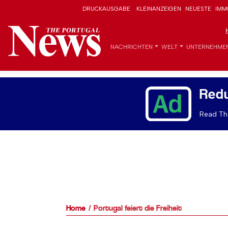
DRUCKAUSGABE
KLEINANZEIGEN
NEUESTE
IMM
NACHRICHTEN
WELT
UNTERNEHME
Red
Read The
Home
Portugal feiert die Freiheit