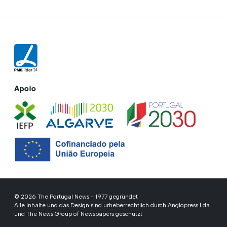
Apoio
© 2026 The Portugal News - 1977 gegründet
Alle Inhalte und das Design sind urheberrechtlich durch Anglopress Lda
und The News Group of Newspapers geschützt