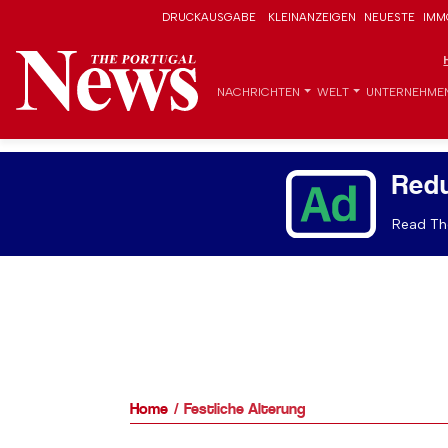
DRUCKAUSGABE
KLEINANZEIGEN
NEUESTE
IMM
NACHRICHTEN
WELT
UNTERNEHME
Red
Read The
Home
Festliche Alterung