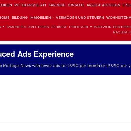
OBILIEN
MITTEILUNGSBLATT
KARRIERE
KONTAKTE
ANZEIGE AUFGEBEN
SPIE
HOME
BILDUNG
IMMOBILIEN
VERMÖGEN UND STEUERN
WOHNSITZNA
N
IMMOBILIEN
INVESTIEREN
GEHÄUSE
LEBENSSTIL
PORTWEIN
DER BERE
NACHHALT
uced Ads Experience
 Portugal News with fewer ads for 1.99€ per month or 19.99€ per y