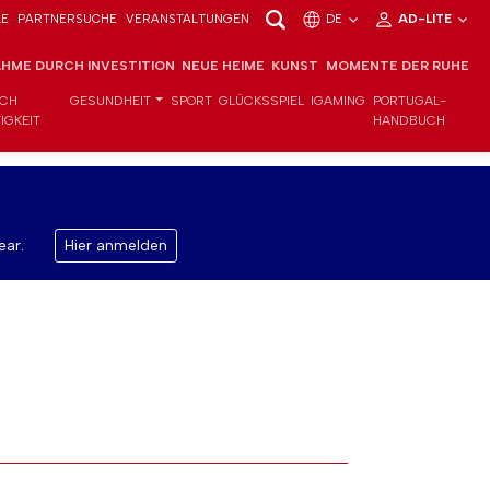
LE
PARTNERSUCHE
VERANSTALTUNGEN
DE
AD-LITE
HME DURCH INVESTITION
NEUE HEIME
KUNST
MOMENTE DER RUHE
ICH
GESUNDHEIT
SPORT
GLÜCKSSPIEL
IGAMING
PORTUGAL-
IGKEIT
HANDBUCH
ear.
Hier anmelden