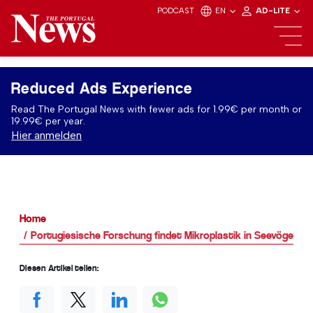
PODCAST
EN
AD-LITE
Reduced Ads Experience
Read The Portugal News with fewer ads for 1.99€ per month or
19.99€ per year.
Hier anmelden
Home
Portugiesische Forschung findet Mikroplastik in Seevögeln
Diesen Artikel teilen: