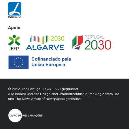
Apoio
© 2026 The Portugal News - 1977 gegründet
Alle Inhalte und das Design sind urheberrechtlich durch Anglopress Lda
und The News Group of Newspapers geschützt