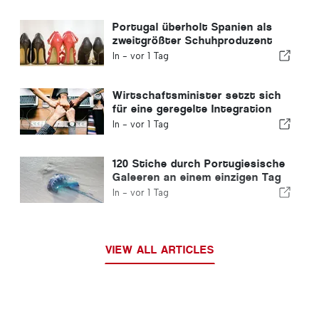
Portugal überholt Spanien als
zweitgrößter Schuhproduzent
Europas
In -
vor 1 Tag
Wirtschaftsminister setzt sich
für eine geregelte Integration
ein und garantiert Einwanderern
In -
vor 1 Tag
einen Schnellverfahren-Kanal
120 Stiche durch Portugiesische
Galeeren an einem einzigen Tag
verzeichnet
In -
vor 1 Tag
VIEW ALL ARTICLES