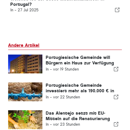
Portugal?
In -
27 Jul 2025
Andere Artikel
Portugiesische Gemeinde will
Bürgern ein Haus zur Verfügung
stellen
In -
vor 19 Stunden
Portugiesische Gemeinde
investiert mehr als 190.000 € in
die Wasserversorgung
In -
vor 22 Stunden
Das Alentejo setzt mit EU-
Mitteln auf die Renaturierung
In -
vor 23 Stunden