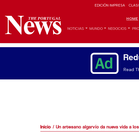
EDICIÓN IMPRESA
CLAS
HOME
NOTICIAS
MUNDO
NEGOCIOS
PRO
Red
Read Th
Inicio
Un artesano algarvío da nueva vida a lo