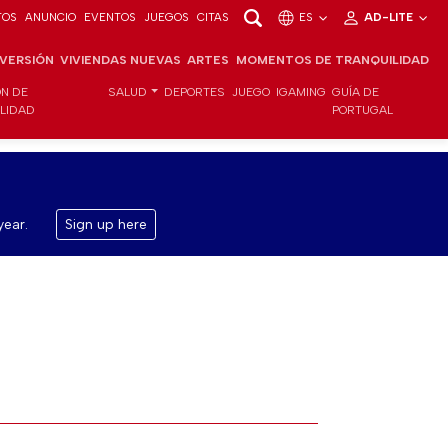
TOS
ANUNCIO
EVENTOS
JUEGOS
CITAS
ES
AD-LITE
NVERSIÓN
VIVIENDAS NUEVAS
ARTES
MOMENTOS DE TRANQUILIDAD
ÓN DE
SALUD
DEPORTES
JUEGO
IGAMING
GUÍA DE
ILIDAD
PORTUGAL
year.
Sign up here