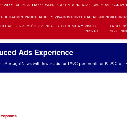
IFICADOS
ÚLTIMAS
PROPIEDADES
BOLETÍN DE NOTICIAS
CARRERAS
CONTAC
EDUCACIÓN
PROPIEDADES
VISADOS PORTUGAL
RESIDENCIA POR I
PIEDADES
INVERSIÓN
VIVIENDA
ESTILO DE VIDA
VINO DE
LA SECCI
OPORTO
SOSTENIB
uced Ads Experience
e Portugal News with fewer ads for 1.99€ per month or 19.99€ per 
s zapatos