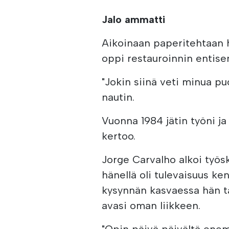
Jalo ammatti
Aikoinaan paperitehtaan 
oppi restauroinnin entisen
"Jokin siinä veti minua pu
nautin.
Vuonna 1984 jätin työni j
kertoo.
Jorge Carvalho alkoi työsk
hänellä oli tulevaisuus ke
kysynnän kasvaessa hän ta
avasi oman liikkeen.
"Opin päivä päivältä ene