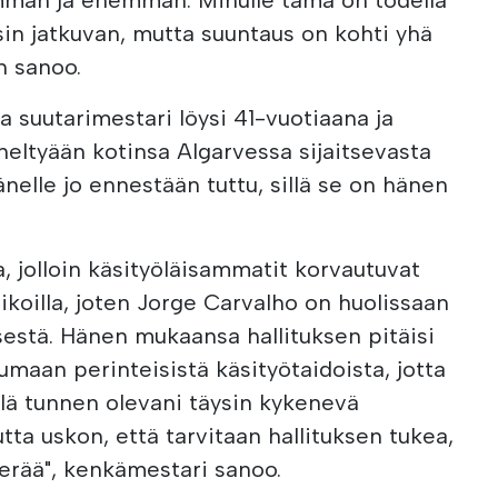
sin jatkuvan, mutta suuntaus on kohti yhä
n sanoo.
a suutarimestari löysi 41-vuotiaana ja
neltyään kotinsa Algarvessa sijaitsevasta
änelle jo ennestään tuttu, sillä se on hänen
, jolloin käsityöläisammatit korvautuvat
ikoilla, joten Jorge Carvalho on huolissaan
estä. Hänen mukaansa hallituksen pitäisi
umaan perinteisistä käsityötaidoista, jotta
kellä tunnen olevani täysin kykenevä
a uskon, että tarvitaan hallituksen tukea,
herää", kenkämestari sanoo.