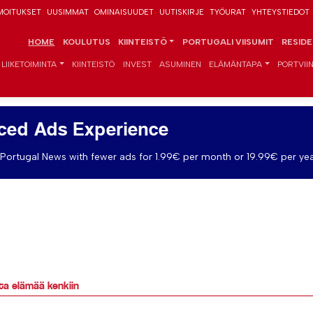
MOITUKSET
UUSIMMAT
OMINAISUUDET
UUTISKIRJE
TYÖURAT
YHTEYSTIEDOT
HOME
KOULUTUS
KIINTEISTÖ
PORTUGALI VIISUMIT
RESID
LIIKETOIMINTA
KIINTEISTÖ
INVEST
ASUMINEN
ELÄMÄNTAPA
PORTVIIN
ced Ads Experience
Portugal News with fewer ads for 1.99€ per month or 19.99€ per yea
ta elämää kenkiin