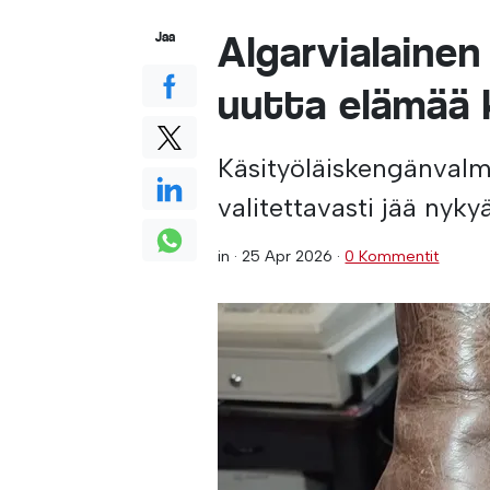
Algarvialainen
Jaa
uutta elämää 
Käsityöläiskengänvalmi
valitettavasti jää nyk
in ·
25 Apr 2026
·
0 Kommentit