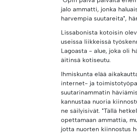
jalo ammatti, jonka haluai
harvempia suutareita", hä
Lissabonista kotoisin olev
useissa liikkeissä työsken
Lagoasta - alue, joka oli h
äitinsä kotiseutu.
Ihmiskunta elää aikakautta
internet- ja toimistotyöpa
suutarinammatin häviämis
kannustaa nuoria kiinnost
ne säilyisivät. "Tällä het
opettamaan ammattia, mutt
jotta nuorten kiinnostus 