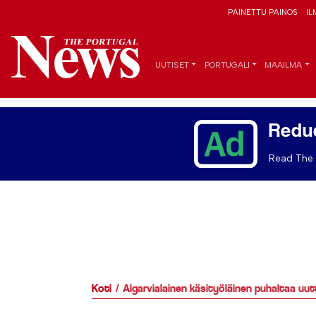
PAINETTU PAINOS
IL
UUTISET
PORTUGALI
MAAILMA
Redu
Read The 
Koti
Algarvialainen käsityöläinen puhaltaa uut