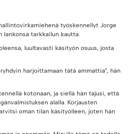
hallintovirkamiehenä työskennellyt Jorge
 lankonsa tarkkailun kautta.
oleensa, luultavasti käsityön osuus, josta
a ryhdyin harjoittamaan tätä ammattia", hän
ennellä kotonaan, ja siellä hän tajusi, että
ngänvalmistuksen alalla. Korjausten
rvitsi oman tilan käsityölleen, joten hän
mmän ja enemmän. Minulle tämä on todella