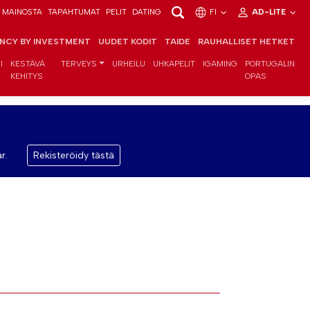
MAINOSTA
TAPAHTUMAT
PELIT
DATING
FI
AD-LITE
ENCY BY INVESTMENT
UUDET KODIT
TAIDE
RAUHALLISET HETKET
I
KESTÄVÄ
TERVEYS
URHEILU
UHKAPELIT
IGAMING
PORTUGALIN
KEHITYS
OPAS
r.
Rekisteröidy tästä