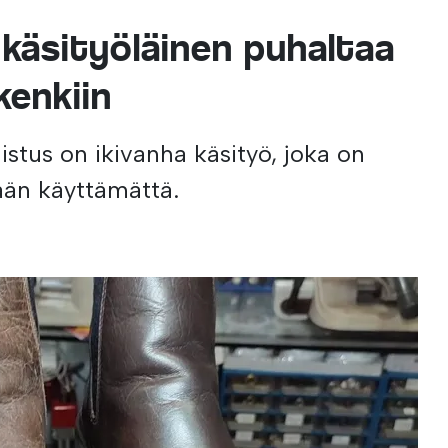
 käsityöläinen puhaltaa
kenkiin
stus on ikivanha käsityö, joka on
yään käyttämättä.