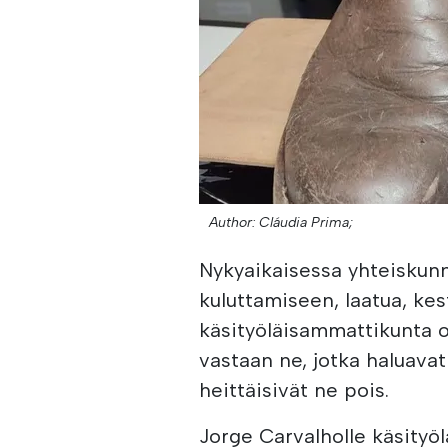
Author: Cláudia Prima;
Nykyaikaisessa yhteiskunn
kuluttamiseen, laatua, kes
käsityöläisammattikunta 
vastaan ne, jotka haluavat
heittäisivät ne pois.
Jorge Carvalholle käsityö