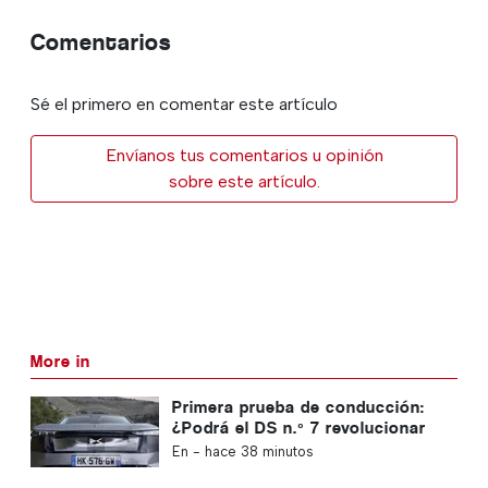
Comentarios
Sé el primero en comentar este artículo
Envíanos tus comentarios u opinión
sobre este artículo.
More in
Primera prueba de conducción:
¿Podrá el DS n.º 7 revolucionar
el segmento de los coches
En -
hace 38 minutos
eléctricos?