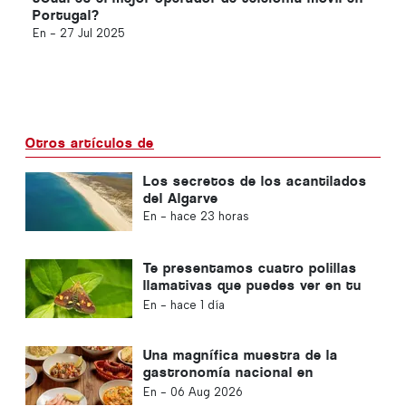
Portugal?
En -
27 Jul 2025
Otros artículos de
Los secretos de los acantilados
del Algarve
En -
hace 23 horas
Te presentamos cuatro polillas
llamativas que puedes ver en tu
jardín
En -
hace 1 día
Una magnífica muestra de la
gastronomía nacional en
Albufeira
En -
06 Aug 2026