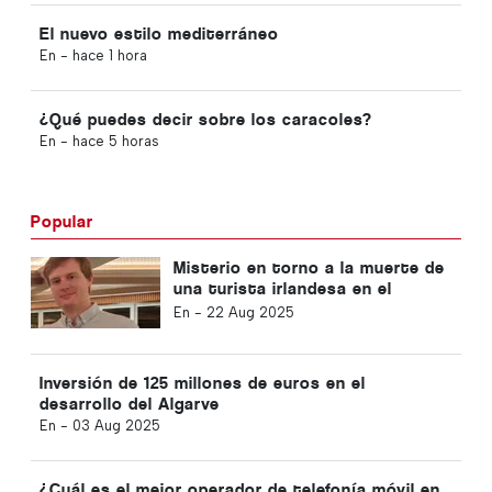
El nuevo estilo mediterráneo
En -
hace 1 hora
¿Qué puedes decir sobre los caracoles?
En -
hace 5 horas
Popular
Misterio en torno a la muerte de
una turista irlandesa en el
Algarve
En -
22 Aug 2025
Inversión de 125 millones de euros en el
desarrollo del Algarve
En -
03 Aug 2025
¿Cuál es el mejor operador de telefonía móvil en