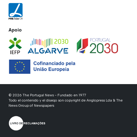
Apoio
© 2026 The Portugal News - Fundado en 1977
Todo el contenido y el diseqo son copyright de Anglopress Lda & The
News Group of Newspapers