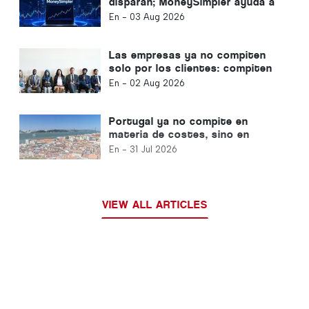
disparan; MoneySimpler ayuda a
los inversores a generar
En -
03 Aug 2026
ingresos pasivos mediante el
trading automatizado con IA
Las empresas ya no compiten
solo por los clientes: compiten
por el talento.
En -
02 Aug 2026
Portugal ya no compite en
materia de costes, sino en
materia de ecosistemas
En -
31 Jul 2026
VIEW ALL ARTICLES