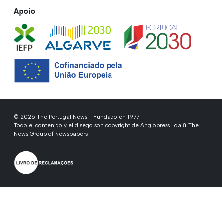
Apoio
© 2026 The Portugal News - Fundado en 1977
Todo el contenido y el diseqo son copyright de Anglopress Lda & The
News Group of Newspapers