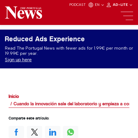
PODCAST
EN
AD-LITE
Reduced Ads Experience
Read The Portugal News with fewer ads for 1.99€ per month or
19.99€ per year.
Sign up here
Inicio
Cuando la innovación sale del laboratorio y empieza a constru
Comparte este artículo: