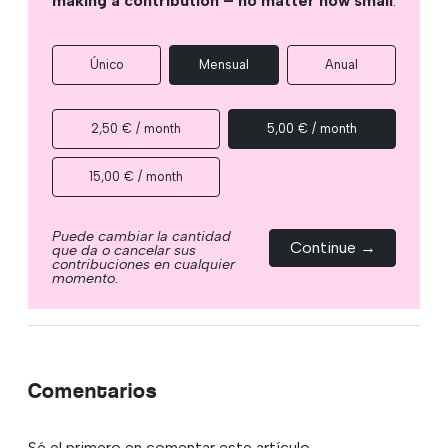
making a contribution – no matter how small
.
Único
Mensual
Anual
2,50 € / month
5,00 € / month
15,00 € / month
Puede cambiar la cantidad
Continue →
que da o cancelar sus
contribuciones en cualquier
momento.
Comentarios
Sé el primero en comentar este artículo