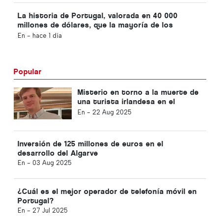
La historia de Portugal, valorada en 40 000
millones de dólares, que la mayoría de los
inversores están pasando por alto
En -
hace 1 día
Popular
Misterio en torno a la muerte de
una turista irlandesa en el
Algarve
En -
22 Aug 2025
Inversión de 125 millones de euros en el
desarrollo del Algarve
En -
03 Aug 2025
¿Cuál es el mejor operador de telefonía móvil en
Portugal?
En -
27 Jul 2025