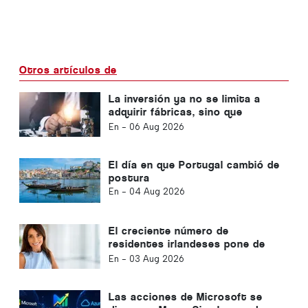
Otros artículos de
La inversión ya no se limita a
adquirir fábricas, sino que
también adquiere
En -
06 Aug 2026
conocimientos.
El día en que Portugal cambió de
postura
En -
04 Aug 2026
El creciente número de
residentes irlandeses pone de
relieve la transformación del
En -
03 Aug 2026
Algarve en un lugar donde vivir
todo el año
Las acciones de Microsoft se