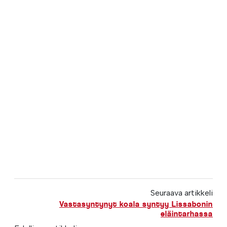
Seuraava artikkeli
Vastasyntynyt koala syntyy Lissabonin
eläintarhassa