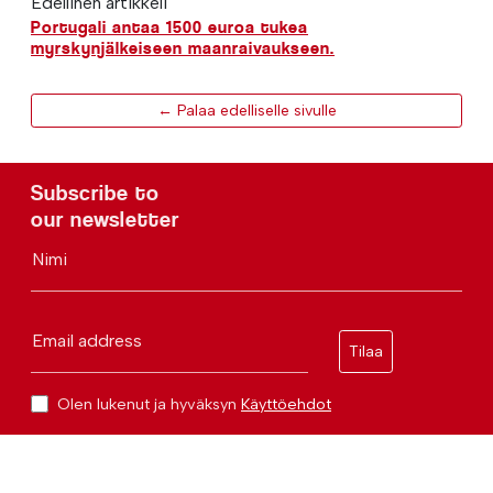
Edellinen artikkeli
Portugali antaa 1500 euroa tukea
myrskynjälkeiseen maanraivaukseen.
← Palaa edelliselle sivulle
Subscribe to
our newsletter
Nimi
Email address
Tilaa
Olen lukenut ja hyväksyn
Käyttöehdot