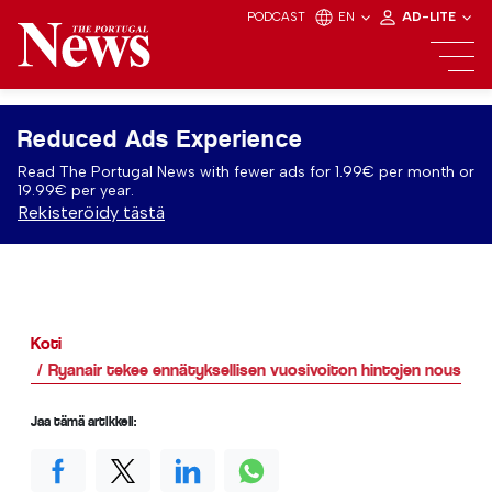
PODCAST
EN
AD-LITE
Reduced Ads Experience
Read The Portugal News with fewer ads for 1.99€ per month or
19.99€ per year.
Rekisteröidy tästä
Koti
Ryanair tekee ennätyksellisen vuosivoiton hintojen nousun 
Jaa tämä artikkeli: