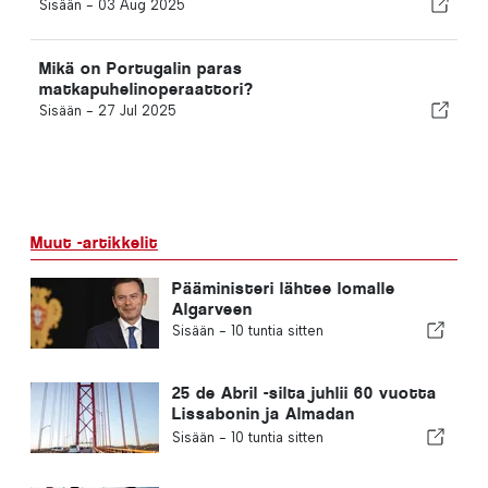
Sisään -
03 Aug 2025
Mikä on Portugalin paras
matkapuhelinoperaattori?
Sisään -
27 Jul 2025
Muut -artikkelit
Pääministeri lähtee lomalle
Algarveen
Sisään -
10 tuntia sitten
25 de Abril -silta juhlii 60 vuotta
Lissabonin ja Almadan
yhdistämistä
Sisään -
10 tuntia sitten