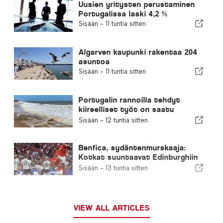
Uusien yritysten perustaminen
Portugalissa laski 4,2 %
Sisään -
11 tuntia sitten
Algarven kaupunki rakentaa 204
asuntoa
Sisään -
11 tuntia sitten
Portugalin rannoilla tehdyt
kiireelliset työt on saatu
päätökseen
Sisään -
12 tuntia sitten
Benfica, sydäntenmurskaaja:
Kotkat suuntaavat Edinburghiin
jo toinen jalka seuraavalla
Sisään -
13 tuntia sitten
kierroksella
VIEW ALL ARTICLES