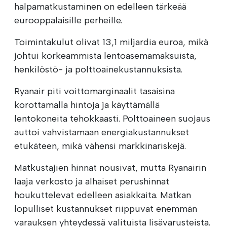
halpamatkustaminen on edelleen tärkeää
eurooppalaisille perheille.
Toimintakulut olivat 13,1 miljardia euroa, mikä
johtui korkeammista lentoasemamaksuista,
henkilöstö- ja polttoainekustannuksista.
Ryanair piti voittomarginaalit tasaisina
korottamalla hintoja ja käyttämällä
lentokoneita tehokkaasti. Polttoaineen suojaus
auttoi vahvistamaan energiakustannukset
etukäteen, mikä vähensi markkinariskejä.
Matkustajien hinnat nousivat, mutta Ryanairin
laaja verkosto ja alhaiset perushinnat
houkuttelevat edelleen asiakkaita. Matkan
lopulliset kustannukset riippuvat enemmän
varauksen yhteydessä valituista lisävarusteista.