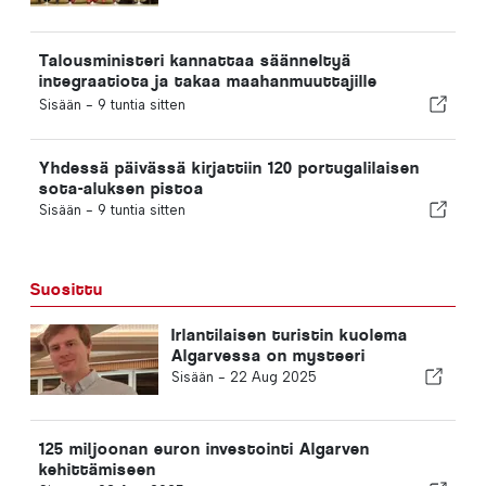
valmistajaksi
Talousministeri kannattaa säänneltyä
integraatiota ja takaa maahanmuuttajille
nopeutetun menettelyn
Sisään -
9 tuntia sitten
Yhdessä päivässä kirjattiin 120 portugalilaisen
sota-aluksen pistoa
Sisään -
9 tuntia sitten
Suosittu
Irlantilaisen turistin kuolema
Algarvessa on mysteeri
Sisään -
22 Aug 2025
125 miljoonan euron investointi Algarven
kehittämiseen