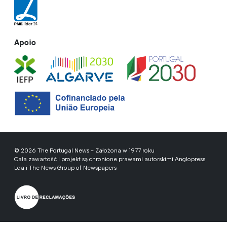
Apoio
© 2026 The Portugal News - Założona w 1977 roku
Cała zawartość i projekt są chronione prawami autorskimi Anglopress
Lda i The News Group of Newspapers