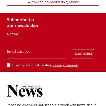
← powróc do poprzedniej strony
Subscribe to
our newsletter
Nazwa
Email address
Subskrybuj
Przeczytałem i akceptuję
Zasady i warunki
Reaching over 400,000 people a week with news about