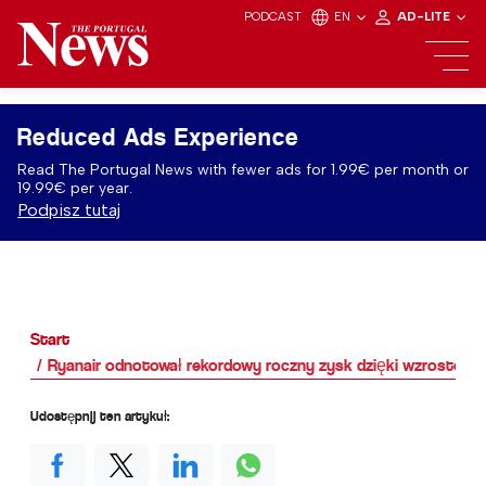
PODCAST
EN
AD-LITE
Reduced Ads Experience
Read The Portugal News with fewer ads for 1.99€ per month or
19.99€ per year.
Podpisz tutaj
Start
Ryanair odnotował rekordowy roczny zysk dzięki wzrostowi 
Udostępnij ten artykuł: