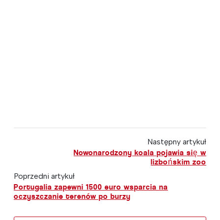
Następny artykuł
Nowonarodzony koala pojawia się w
lizbońskim zoo
Poprzedni artykuł
Portugalia zapewni 1500 euro wsparcia na
oczyszczanie terenów po burzy