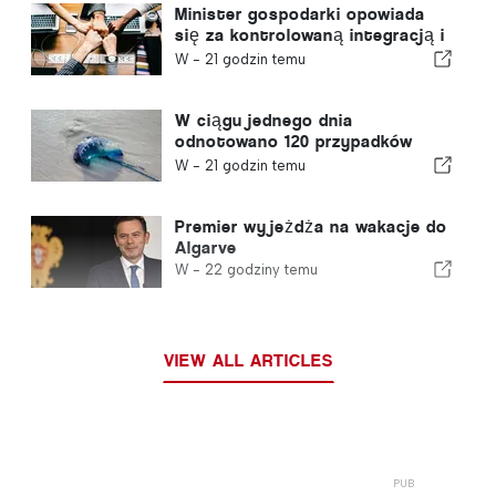
Minister gospodarki opowiada
się za kontrolowaną integracją i
gwarantuje imigrantom
W -
21 godzin temu
przyspieszoną ścieżkę
procedury
W ciągu jednego dnia
odnotowano 120 przypadków
użądleń przez meduzę z gatunku
W -
21 godzin temu
„portugalska meduza”
Premier wyjeżdża na wakacje do
Algarve
W -
22 godziny temu
VIEW ALL ARTICLES