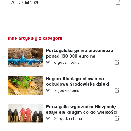
W -
27 Jul 2025
Inne artykuły z kategorii
Portugalska gmina przeznacza
ponad 190 000 euro na
zaopatrzenie w wodę
W -
6 godzin temu
Region Alentejo stawia na
odbudowę środowiska dzięki
funduszom europejskim
W -
7 godzin temu
Portugalia wyprzedza Hiszpanię i
staje się drugim co do wielkości
producentem obuwia w Europie
W -
20 godzin temu