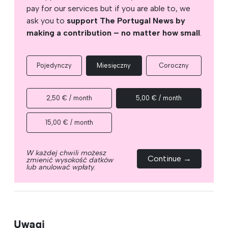
pay for our services but if you are able to, we
ask you to
support The Portugal News by
making a contribution – no matter how small
.
Pojedynczy
Miesięczny
Coroczny
2,50 € / month
5,00 € / month
15,00 € / month
W każdej chwili możesz
Continue →
zmienić wysokość datków
lub anulować wpłaty.
Uwagi