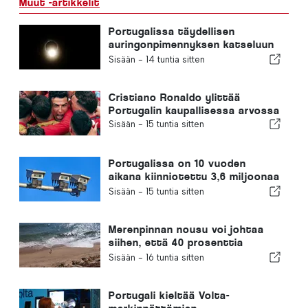
Muut -artikkelit
Portugalissa täydellisen
auringonpimennyksen katseluun
tarkoitetut ilmaiset aurinkolasit
Sisään -
14 tuntia sitten
ovat loppuneet
Cristiano Ronaldo ylittää
Portugalin kaupallisessa arvossa
Sisään -
15 tuntia sitten
Portugalissa on 10 vuoden
aikana kiinniotettu 3,6 miljoonaa
ylinopeutta ajanutta kuljettajaa
Sisään -
15 tuntia sitten
Merenpinnan nousu voi johtaa
siihen, että 40 prosenttia
Portugalin rannoista katoaa
Sisään -
16 tuntia sitten
Portugali kieltää Volta-