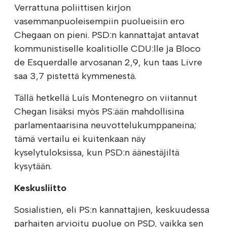
Verrattuna poliittisen kirjon
vasemmanpuoleisempiin puolueisiin ero
Chegaan on pieni. PSD:n kannattajat antavat
kommunistiselle koalitiolle CDU:lle ja Bloco
de Esquerdalle arvosanan 2,9, kun taas Livre
saa 3,7 pistettä kymmenestä.
Tällä hetkellä Luís Montenegro on viitannut
Chegan lisäksi myös PS:ään mahdollisina
parlamentaarisina neuvottelukumppaneina;
tämä vertailu ei kuitenkaan näy
kyselytuloksissa, kun PSD:n äänestäjiltä
kysytään.
Keskusliitto
Sosialistien, eli PS:n kannattajien, keskuudessa
parhaiten arvioitu puolue on PSD, vaikka sen