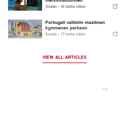
merkinnättömien
kertakäyttöisten
Sisään -
16 tuntia sitten
juomapakkauksien myynnin
Portugali valittiin maailman
kymmenen parhaan
ulkomaalaisten asuinmaan
Sisään -
17 tuntia sitten
joukkoon
VIEW ALL ARTICLES