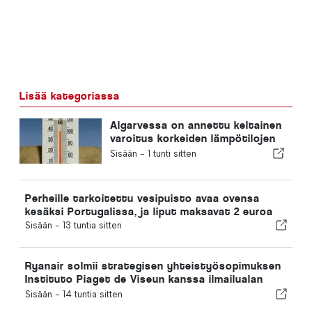
Lisää kategoriassa
Algarvessa on annettu keltainen
varoitus korkeiden lämpötilojen
vuoksi
Sisään -
1 tunti sitten
Perheille tarkoitettu vesipuisto avaa ovensa
kesäksi Portugalissa, ja liput maksavat 2 euroa
Sisään -
13 tuntia sitten
Ryanair solmii strategisen yhteistyösopimuksen
Instituto Piaget de Viseun kanssa ilmailualan
koulutuksen järjestämiseksi Portugalissa
Sisään -
14 tuntia sitten