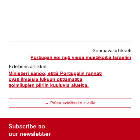
Seuraava artikkeli
Portugali voi nyt viedä mustikoita Israeliin
Edellinen artikkeli
Ministeri sanoo, että Portugalin rannat
ovat ilmaisia lukuun ottamatta
toimilupien piiriin kuuluvia alueita.
← Palaa edelliselle sivulle
Subscribe to
our newsletter