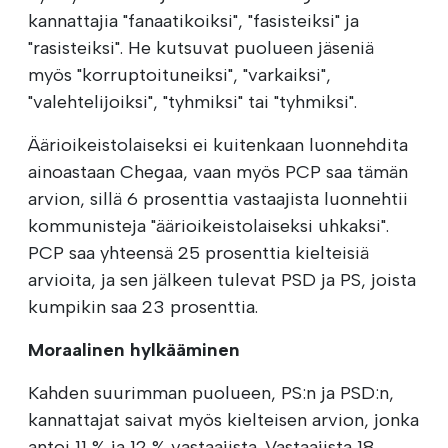
kannattajia "fanaatikoiksi", "fasisteiksi" ja
"rasisteiksi". He kutsuvat puolueen jäseniä
myös "korruptoituneiksi", "varkaiksi",
"valehtelijoiksi", "tyhmiksi" tai "tyhmiksi".
Äärioikeistolaiseksi ei kuitenkaan luonnehdita
ainoastaan Chegaa, vaan myös PCP saa tämän
arvion, sillä 6 prosenttia vastaajista luonnehtii
kommunisteja "äärioikeistolaiseksi uhkaksi".
PCP saa yhteensä 25 prosenttia kielteisiä
arvioita, ja sen jälkeen tulevat PSD ja PS, joista
kumpikin saa 23 prosenttia.
Moraalinen hylkääminen
Kahden suurimman puolueen, PS:n ja PSD:n,
kannattajat saivat myös kielteisen arvion, jonka
antoi 11 % ja 12 % vastaajista. Vastaajista 18