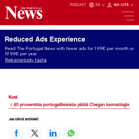
PODCAST
EN
AD-LITE
Reduced Ads Experience
Read The Portugal News with fewer ads for 1.99€ per month or
19.99€ per year.
Rekisteröidy tästä
Koti
40 prosenttia portugalilaisista pitää Chegan kannattajia mor
Jaa tämä artikkeli: