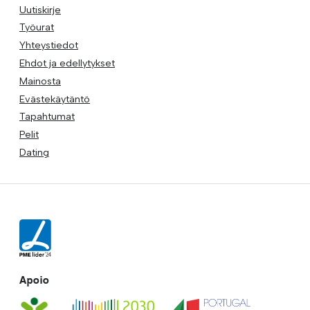
Uutiskirje
Työurat
Yhteystiedot
Ehdot ja edellytykset
Mainosta
Evästekäytäntö
Tapahtumat
Pelit
Dating
Apoio