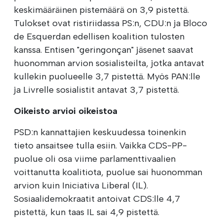
keskimääräinen pistemäärä on 3,9 pistettä.
Tulokset ovat ristiriidassa PS:n, CDU:n ja Bloco
de Esquerdan edellisen koalition tulosten
kanssa. Entisen "geringonçan" jäsenet saavat
huonomman arvion sosialisteilta, jotka antavat
kullekin puolueelle 3,7 pistettä. Myös PAN:lle
ja Livrelle sosialistit antavat 3,7 pistettä.
Oikeisto arvioi oikeistoa
PSD:n kannattajien keskuudessa toinenkin
tieto ansaitsee tulla esiin. Vaikka CDS-PP-
puolue oli osa viime parlamenttivaalien
voittanutta koalitiota, puolue sai huonomman
arvion kuin Iniciativa Liberal (IL).
Sosiaalidemokraatit antoivat CDS:lle 4,7
pistettä, kun taas IL sai 4,9 pistettä.