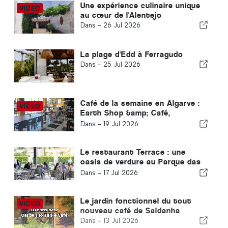
Une expérience culinaire unique
au cœur de l'Alentejo
Dans -
26 Jul 2026
La plage d'Edd à Ferragudo
Dans -
25 Jul 2026
Café de la semaine en Algarve :
Earth Shop &amp; Café,
Carvoeiro
Dans -
19 Jul 2026
Le restaurant Terrace : une
oasis de verdure au Parque das
Nações, à Lisbonne
Dans -
17 Jul 2026
Le jardin fonctionnel du tout
nouveau café de Saldanha
Dans -
13 Jul 2026