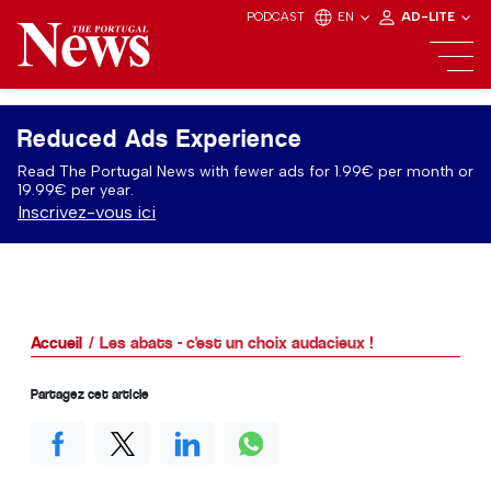
PODCAST
EN
AD-LITE
Reduced Ads Experience
Read The Portugal News with fewer ads for 1.99€ per month or
19.99€ per year.
Inscrivez-vous ici
Accueil
Les abats - c'est un choix audacieux !
Partagez cet article