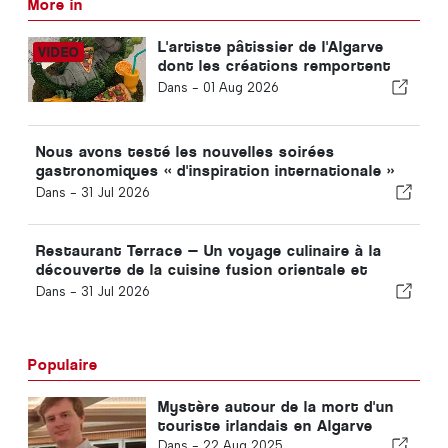
More in
L'artiste pâtissier de l'Algarve
dont les créations remportent
des prix internationaux
Dans -
01 Aug 2026
Nous avons testé les nouvelles soirées
gastronomiques « d'inspiration internationale »
de Vilamoura
Dans -
31 Jul 2026
Restaurant Terrace — Un voyage culinaire à la
découverte de la cuisine fusion orientale et
méditerranéenne
Dans -
31 Jul 2026
Populaire
Mystère autour de la mort d'un
touriste irlandais en Algarve
Dans -
22 Aug 2025