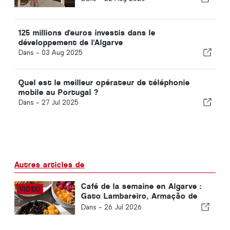
125 millions d'euros investis dans le
développement de l'Algarve
Dans -
03 Aug 2025
Quel est le meilleur opérateur de téléphonie
mobile au Portugal ?
Dans -
27 Jul 2025
Autres articles de
Café de la semaine en Algarve :
Gato Lambareiro, Armação de
Pêra
Dans -
26 Jul 2026