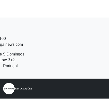
 100
ugalnews.com
de S Domingos
Lote 3 r/c
- Portugal