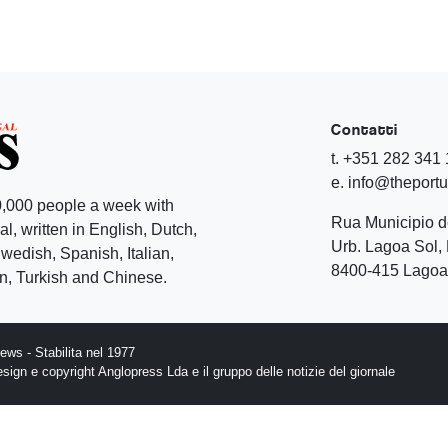
Contatti
t. +351 282 341
e. info@theport
,000 people a week with
Rua Municipio 
l, written in English, Dutch,
Urb. Lagoa Sol, 
edish, Spanish, Italian,
8400-415 Lagoa 
, Turkish and Chinese.
ws - Stabilita nel 1977
design e copyright Anglopress Lda e il gruppo delle notizie del giornale