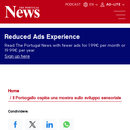
PODCAST
EN
AD-LITE
Reduced Ads Experience
Read The Portugal News with fewer ads for 1.99€ per month or
19.99€ per year.
Sign up here
Home
Il Portogallo ospita una mostra sullo sviluppo sensoriale
Condividere: