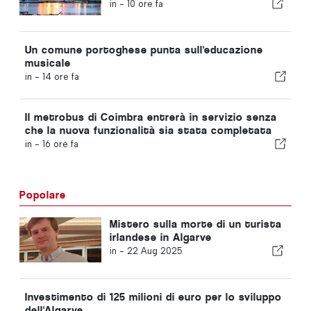
in -
10 ore fa
Un comune portoghese punta sull'educazione
musicale
in -
14 ore fa
Il metrobus di Coimbra entrerà in servizio senza
che la nuova funzionalità sia stata completata
in -
16 ore fa
Popolare
Mistero sulla morte di un turista
irlandese in Algarve
in -
22 Aug 2025
Investimento di 125 milioni di euro per lo sviluppo
dell'Algarve