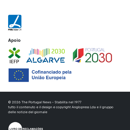
Apoio
© 2026 The Portugal News - Stabilita nel 1977
tutto il contenuto e il design e copyright Anglopress Lda e il gruppo
delle notizie del giornale