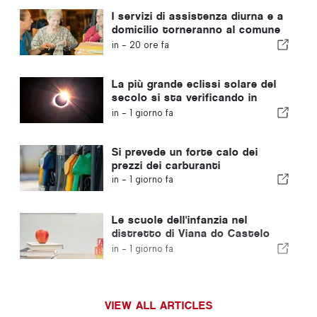
I servizi di assistenza diurna e a
domicilio torneranno al comune
portoghese
in -
20 ore fa
La più grande eclissi solare del
secolo si sta verificando in
Portogallo
in -
1 giorno fa
Si prevede un forte calo dei
prezzi dei carburanti
in -
1 giorno fa
Le scuole dell'infanzia nel
distretto di Viana do Castelo
non chiuderanno
in -
1 giorno fa
VIEW ALL ARTICLES