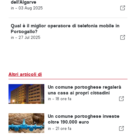
dell'Algarve
in -
03 Aug 2025
Qual è il miglior operatore di telefonia mobile in
Portogallo?
in -
27 Jul 2025
Altri articoli di
Un comune portoghese regalerà
una casa ai propri cittadini
in -
18 ore fa
Un comune portoghese investe
oltre 190.000 euro
nell'approvvigionamento idrico
in -
21 ore fa