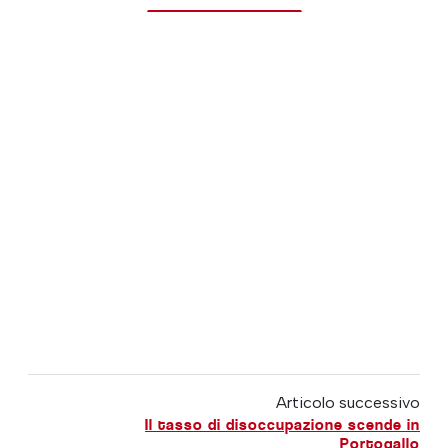
Articolo successivo
Il tasso di disoccupazione scende in
Portogallo