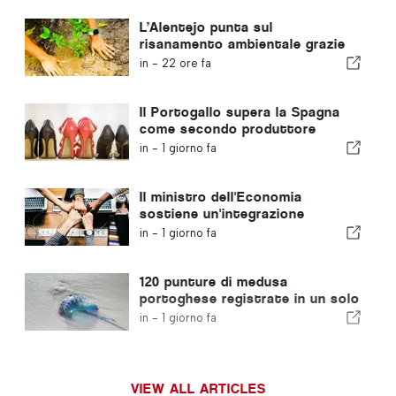
L’Alentejo punta sul
risanamento ambientale grazie
ai fondi europei
in -
22 ore fa
Il Portogallo supera la Spagna
come secondo produttore
europeo di calzature
in -
1 giorno fa
Il ministro dell'Economia
sostiene un'integrazione
regolamentata e garantisce un
in -
1 giorno fa
percorso accelerato per gli
immigrati
120 punture di medusa
portoghese registrate in un solo
giorno
in -
1 giorno fa
VIEW ALL ARTICLES