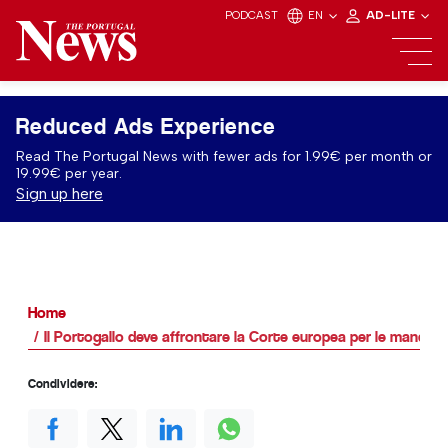
PODCAST
EN
AD-LITE
Reduced Ads Experience
Read The Portugal News with fewer ads for 1.99€ per month or
19.99€ per year.
Sign up here
Home
Il Portogallo deve affrontare la Corte europea per le mancanze
Condividere: