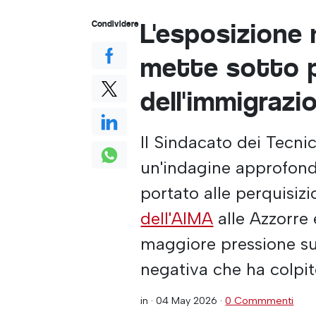
L'esposizione 
Condividere
mette sotto p
dell'immigrazi
Il Sindacato dei Tecni
un'indagine approfond
portato alle perquisizi
dell'AIMA
alle Azzorre
maggiore pressione sui
negativa che ha colpito
in ·
04 May 2026
·
0 Commmenti