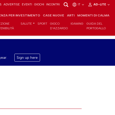
S
ADVERTISE
EVENTI
GIOCHI
INCONTRI
IT
AD-LITE
ENZA PER INVESTIMENTO
CASE NUOVE
ARTI
MOMENTI DI CALMA
EZIONE
SALUTE
SPORT
GIOCO
IGAMING
GUIDA DEL
ENIBILITÀ
D'AZZARDO
PORTOGALLO
year.
Sign up here