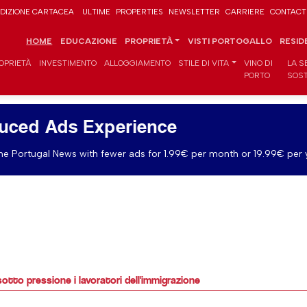
DIZIONE CARTACEA
ULTIME
PROPERTIES
NEWSLETTER
CARRIERE
CONTACT
HOME
EDUCAZIONE
PROPRIETÀ
VISTI PORTOGALLO
RESID
OPRIETÀ
INVESTIMENTO
ALLOGGIAMENTO
STILE DI VITA
VINO DI
LA S
PORTO
SOST
uced Ads Experience
e Portugal News with fewer ads for 1.99€ per month or 19.99€ per 
otto pressione i lavoratori dell'immigrazione