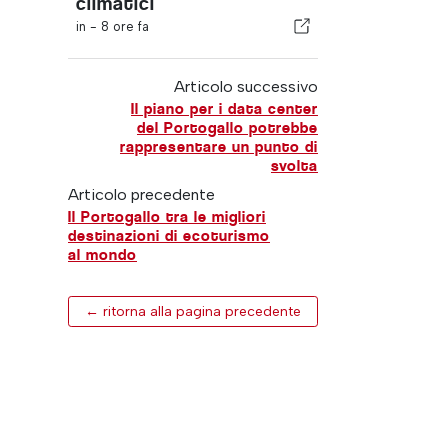
climatici
in -
8 ore fa
Articolo successivo
Il piano per i data center
del Portogallo potrebbe
rappresentare un punto di
svolta
Articolo precedente
Il Portogallo tra le migliori
destinazioni di ecoturismo
al mondo
← ritorna alla pagina precedente