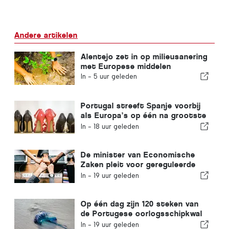
Andere artikelen
Alentejo zet in op milieusanering
met Europese middelen
In -
5 uur geleden
Portugal streeft Spanje voorbij
als Europa’s op één na grootste
schoenenproducent
In -
18 uur geleden
De minister van Economische
Zaken pleit voor gereguleerde
integratie en garandeert een
In -
19 uur geleden
versneld traject voor
immigranten
Op één dag zijn 120 steken van
de Portugese oorlogsschipkwal
geregistreerd
In -
19 uur geleden