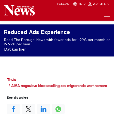
PODCAST
EN
AD-LITE
Reduced Ads Experience
Read The Portugal News with fewer ads for 1.99€ per month or
19.99€ per year.
Dat kan hier.
Thuis
AIMA negatieve blootstelling zet migrerende werknemers ond
Deel dit artikel: