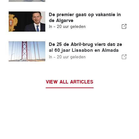
De premier gaat op vakantie in
de Algarve
In -
20 uur geleden
De 25 de Abril-brug viert dat ze
al 60 jaar Lissabon en Almada
met elkaar verbindt
In -
20 uur geleden
VIEW ALL ARTICLES