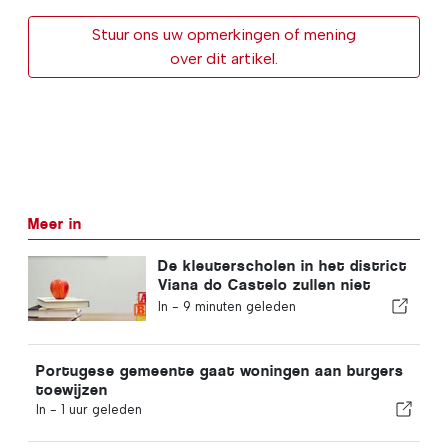
Stuur ons uw opmerkingen of mening
over dit artikel.
Meer in
De kleuterscholen in het district
Viana do Castelo zullen niet
sluiten
In -
9 minuten geleden
Portugese gemeente gaat woningen aan burgers
toewijzen
In -
1 uur geleden